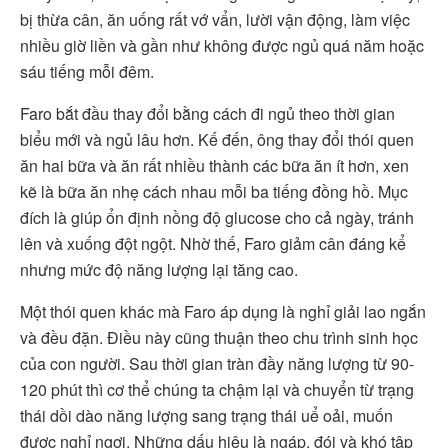
bị thừa cân, ăn uống rất vớ vẩn, lười vận động, làm việc
nhiều giờ liền và gần như không được ngủ quá năm hoặc
sáu tiếng mỗi đêm.
Faro bắt đầu thay đổi bằng cách đi ngủ theo thời gian
biểu mới và ngủ lâu hơn. Kế đến, ông thay đổi thói quen
ăn hai bữa và ăn rất nhiều thành các bữa ăn ít hơn, xen
kẽ là bữa ăn nhẹ cách nhau mỗi ba tiếng đồng hồ. Mục
đích là giúp ổn định nồng độ glucose cho cả ngày, tránh
lên và xuống đột ngột. Nhờ thế, Faro giảm cân đáng kể
nhưng mức độ năng lượng lại tăng cao.
Một thói quen khác mà Faro áp dụng là nghỉ giải lao ngắn
và đều đặn. Điều này cũng thuận theo chu trình sinh học
của con người. Sau thời gian tràn đầy năng lượng từ 90-
120 phút thì cơ thể chúng ta chậm lại và chuyển từ trạng
thái dồi dào năng lượng sang trạng thái uể oải, muốn
được nghỉ ngơi. Những dấu hiệu là ngáp, đói và khó tập