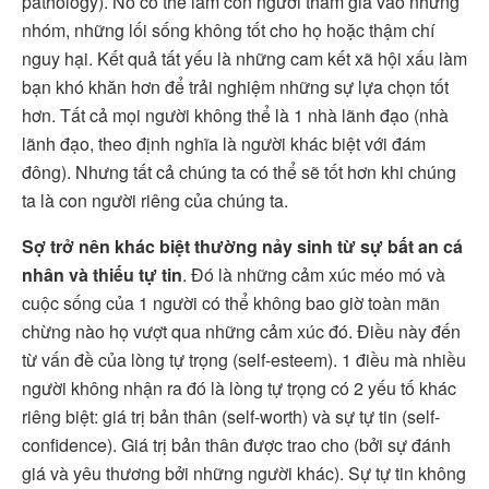
pathology). Nó có thể làm con người tham gia vào những
nhóm, những lối sống không tốt cho họ hoặc thậm chí
nguy hại. Kết quả tất yếu là những cam kết xã hội xấu làm
bạn khó khăn hơn để trải nghiệm những sự lựa chọn tốt
hơn. Tất cả mọi người không thể là 1 nhà lãnh đạo (nhà
lãnh đạo, theo định nghĩa là người khác biệt với đám
đông). Nhưng tất cả chúng ta có thể sẽ tốt hơn khi chúng
ta là con người riêng của chúng ta.
Sợ trở nên khác biệt thường nảy sinh từ sự bất an cá
nhân và thiếu tự tin
. Đó là những cảm xúc méo mó và
cuộc sống của 1 người có thể không bao giờ toàn mãn
chừng nào họ vượt qua những cảm xúc đó. Điều này đến
từ vấn đề của lòng tự trọng (self-esteem). 1 điều mà nhiều
người không nhận ra đó là lòng tự trọng có 2 yếu tố khác
riêng biệt: giá trị bản thân (self-worth) và sự tự tin (self-
confidence). Giá trị bản thân được trao cho (bởi sự đánh
giá và yêu thương bởi những người khác). Sự tự tin không