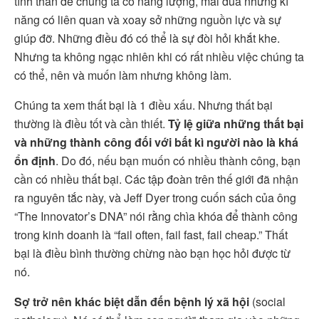
tình thần để chúng ta có năng lượng, mài dũa những kĩ
năng có liên quan và xoay sở những nguồn lực và sự
giúp đỡ. Những điều đó có thể là sự đòi hỏi khắt khe.
Nhưng ta không ngạc nhiên khi có rất nhiều việc chúng ta
có thể, nên và muốn làm nhưng không làm.
Chúng ta xem thất bại là 1 điều xấu. Nhưng thất bại
thường là điều tốt và cần thiết.
Tỷ lệ giữa những thất bại
và những thành công đối với bất kì người nào là khá
ổn định
. Do đó, nếu bạn muốn có nhiều thành công, bạn
cần có nhiều thất bại. Các tập đoàn trên thế giới đã nhận
ra nguyên tắc này, và Jeff Dyer trong cuốn sách của ông
“The Innovator’s DNA” nói rằng chìa khóa để thành công
trong kinh doanh là “fail often, fail fast, fail cheap.” Thất
bại là điều bình thường chừng nào bạn học hỏi được từ
nó.
Sợ trở nên khác biệt dẫn đến bệnh lý xã hội
(social