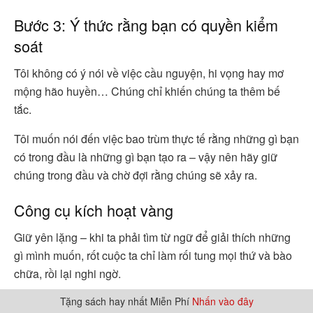
Bước 3: Ý thức rằng bạn có quyền kiểm
soát
Tôi không có ý nói về việc cầu nguyện, hi vọng hay mơ
mộng hão huyền… Chúng chỉ khiến chúng ta thêm bế
tắc.
Tôi muốn nói đến việc bao trùm thực tế rằng những gì bạn
có trong đầu là những gì bạn tạo ra – vậy nên hãy giữ
chúng trong đầu và chờ đợi rằng chúng sẽ xảy ra.
Công cụ kích hoạt vàng
Giữ yên lặng – khi ta phải tìm từ ngữ để giải thích những
gì mình muốn, rốt cuộc ta chỉ làm rối tung mọi thứ và bào
chữa, rồi lại nghi ngờ.
Tặng sách hay nhất Miễn Phí
Nhấn vào đây
Chỉ cần ghi nhớ những gì bạn muốn, và quên đi việc