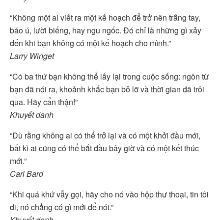
“Không một ai viết ra một kế hoạch để trở nên trắng tay,
báo ú, lười biếng, hay ngu ngốc. Đó chỉ là những gì xảy
đến khi bạn không có một kế hoạch cho mình.”
Larry Winget
“Có ba thứ bạn không thể lấy lại trong cuộc sống: ngôn từ
bạn đã nói ra, khoảnh khắc bạn bỏ lỡ và thời gian đã trôi
qua. Hãy cẩn thận!”
Khuyết danh
“Dù rằng không ai có thể trở lại và có một khởi đầu mới,
bất kì ai cũng có thể bắt đầu bây giờ và có một kết thúc
mới.”
Carl Bard
“Khi quá khứ vẫy gọi, hãy cho nó vào hộp thư thoại, tin tôi
đi, nó chẳng có gì mới để nói.”
Khuyết danh