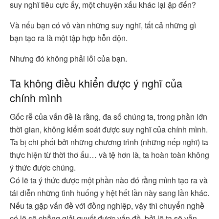
suy nghĩ tiêu cực ấy, một chuyện xấu khác lại ập đến?
Và nếu bạn có vô vàn những suy nghĩ, tất cả những gì
bạn tạo ra là một tập hợp hỗn độn.
Nhưng đó không phải lỗi của bạn.
Ta không điều khiển được ý nghĩ của
chính mình
Gốc rễ của vấn đề là rằng, đa số chúng ta, trong phần lớn
thời gian, không kiểm soát được suy nghĩ của chính mình.
Ta bị chi phối bởi những chương trình (những nếp nghĩ) ta
thực hiện từ thời thơ ấu… và tệ hơn là, ta hoàn toàn không
ý thức được chúng.
Có lẽ ta ý thức được một phần nào đó rằng mình tạo ra và
tái diễn những tình huống y hệt hết lần này sang lần khác.
Nếu ta gặp vấn đề với đồng nghiệp, vậy thì chuyển nghề
có lẽ sẽ chẳng giải quyết được vấn đề, bởi lẽ ta sẽ vẫn