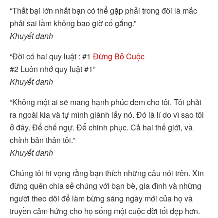
“Thất bại lớn nhất bạn có thể gặp phải trong đời là mắc
phải sai lầm không bao giờ cố gắng.”
Khuyết danh
“Đời có hai quy luật : #1
Đừng Bỏ Cuộc
#2 Luôn nhớ quy luật #1”
Khuyết danh
“Không một ai sẽ mang hạnh phúc đem cho tôi. Tôi phải
ra ngoài kia và tự mình giành lấy nó. Đó là lí do vì sao tôi
ở đây. Để chế ngự. Để chinh phục. Cả hai thế giới, và
chính bản thân tôi.”
Khuyết danh
Chúng tôi hi vọng rằng bạn thích những câu nói trên. Xin
đừng quên chia sẻ chúng với bạn bè, gia đình và những
người theo dõi để làm bừng sáng ngày mới của họ và
truyền cảm hứng cho họ sống một cuộc đời tốt đẹp hơn.