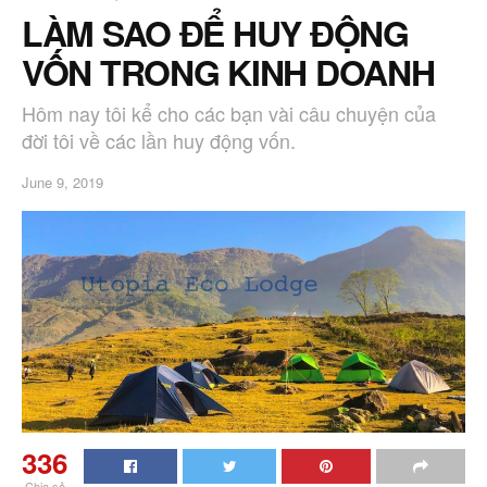
LÀM SAO ĐỂ HUY ĐỘNG
VỐN TRONG KINH DOANH
Hôm nay tôi kể cho các bạn vài câu chuyện của
đời tôi về các lần huy động vốn.
June 9, 2019
336
Chia sẻ