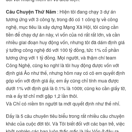
Câu Chuyện Thứ Năm
: Hiện tôi đang chạy 3 dự án
tương ứng với 3 công ty, trong đó có 1 công ty về công
nghệ, mục tiêu là xây dựng Mạng Xã Hội, tôi cũng cần
tiền để chạy dự án này, vì vốn của nó rất rất lớn, và cần
nhiều giai đoạn huy động vốn, nhưng tôi đã dám định giá
ý tưởng công nghệ đó với 100 tỷ đồng, tức 1% cổ phần
tương ứng với 1 tỷ đồng. Mọi người, và thậm chí team
Công Nghệ, cũng ko nghĩ là tôi huy động được vốn với
định giá Ảo như thế, nhưng hôm nay có cô em quyết định
góp vốn với định giá ấy, em ấy cũng chỉ tính mua được
dưới 1% với định giá là 0.1% là 100tr, cũng ko cần giấy tờ,
mà e ấy tớ chỉ mới gặp 1,2 lần thôi.
Và Chỉ có niềm tin người ta mới quyết định như thế nhỉ.
Đấy là 5 câu chuyên tiêu biểu trong rất nhiều câu chuyện
khác của cuộc đời tôi. Và Tôi biết đối với các bạn trẻ, việc
khởi nghiệp các bạn luôn thắc mắc là lấy Vốn ở đâu ra