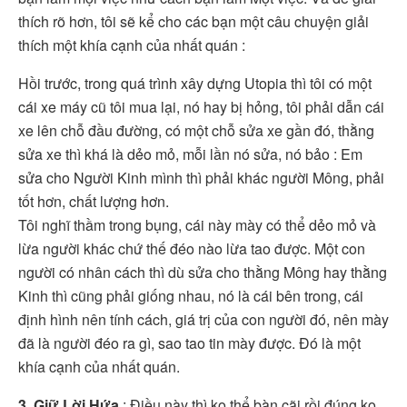
thích rõ hơn, tôi sẽ kể cho các bạn một câu chuyện giải
thích một khía cạnh của nhất quán :
Hồi trước, trong quá trình xây dựng Utopia thì tôi có một
cái xe máy cũ tôi mua lại, nó hay bị hỏng, tôi phải dẫn cái
xe lên chỗ đầu đường, có một chỗ sửa xe gần đó, thằng
sửa xe thì khá là dẻo mỏ, mỗi lần nó sửa, nó bảo : Em
sửa cho Người Kinh mình thì phải khác người Mông, phải
tốt hơn, chất lượng hơn.
Tôi nghĩ thầm trong bụng, cái này mày có thể dẻo mỏ và
lừa người khác chứ thế đéo nào lừa tao được. Một con
người có nhân cách thì dù sửa cho thằng Mông hay thằng
Kinh thì cũng phải giống nhau, nó là cái bên trong, cái
định hình nên tính cách, giá trị của con người đó, nên mày
đã là người đéo ra gì, sao tao tin mày được. Đó là một
khía cạnh của nhất quán.
3. Giữ Lời Hứa
: Điều này thì ko thể bàn cãi rồi đúng ko,