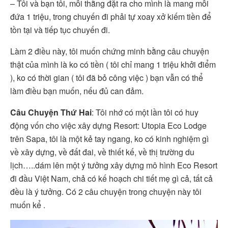
– Tôi và bạn tôi, mỗi thằng đặt ra cho mình là mang mỗi
đứa 1 triệu, trong chuyến đi phải tự xoay xở kiếm tiền để
tồn tại và tiếp tục chuyến đi.
Làm 2 điều này, tôi muốn chứng minh bằng câu chuyện
thật của mình là ko có tiền ( tôi chỉ mang 1 triệu khởi điểm
), ko có thời gian ( tôi đã bỏ công việc ) bạn vẫn có thể
làm điều bạn muốn, nếu đủ can đảm.
Câu Chuyện Thứ Hai
: Tôi nhớ có một lần tôi có huy
động vốn cho việc xây dựng Resort: Utopia Eco Lodge
trên Sapa, tôi là một kẻ tay ngang, ko có kinh nghiệm gì
về xây dựng, về đất đai, về thiết kế, về thị trường du
lịch…..dám lên một ý tưởng xây dựng mô hình Eco Resort
đi đầu Việt Nam, chả có kế hoạch chi tiết mẹ gì cả, tất cả
đều là ý tưởng. Có 2 câu chuyện trong chuyện này tôi
muốn kể .