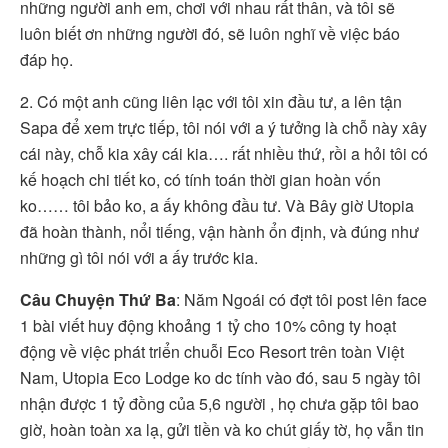
những người anh em, chơi với nhau rất thân, và tôi sẽ
luôn biết ơn những người đó, sẽ luôn nghĩ về việc báo
đáp họ.
2. Có một anh cũng liên lạc với tôi xin đầu tư, a lên tận
Sapa để xem trực tiếp, tôi nói với a ý tưởng là chỗ này xây
cái này, chỗ kia xây cái kia…. rất nhiều thứ, rồi a hỏi tôi có
kế hoạch chi tiết ko, có tính toán thời gian hoàn vốn
ko…… tôi bảo ko, a ấy không đầu tư. Và Bây giờ Utopia
đã hoàn thành, nổi tiếng, vận hành ổn định, và đúng như
những gì tôi nói với a ấy trước kia.
Câu Chuyện Thứ Ba
: Năm Ngoái có đợt tôi post lên face
1 bài viết huy động khoảng 1 tỷ cho 10% công ty hoạt
động về việc phát triển chuỗi Eco Resort trên toàn Việt
Nam, Utopia Eco Lodge ko dc tính vào đó, sau 5 ngày tôi
nhận được 1 tỷ đồng của 5,6 người , họ chưa gặp tôi bao
giờ, hoàn toàn xa lạ, gửi tiền và ko chút giấy tờ, họ vẫn tin