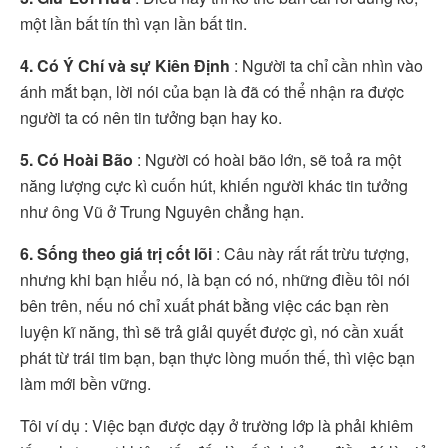
một lần bất tín thì vạn lần bất tin.
4. Có Ý Chí và sự Kiên Định
: Người ta chỉ cần nhìn vào
ánh mắt bạn, lời nói của bạn là đã có thể nhận ra được
người ta có nên tin tưởng bạn hay ko.
5. Có Hoài Bão
: Người có hoài bão lớn, sẽ toả ra một
năng lượng cực kì cuốn hút, khiến người khác tin tưởng
như ông Vũ ở Trung Nguyên chẳng hạn.
6. Sống theo giá trị cốt lõi
: Câu này rất rất trừu tượng,
nhưng khi bạn hiểu nó, là bạn có nó, những điều tôi nói
bên trên, nếu nó chỉ xuất phát bằng việc các bạn rèn
luyện kĩ năng, thì sẽ trả giải quyết được gì, nó cần xuất
phát từ trái tim bạn, bạn thực lòng muốn thế, thì việc bạn
làm mới bền vững.
Tôi ví dụ : Việc bạn được dạy ở trường lớp là phải khiêm