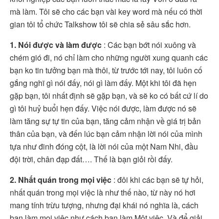
mà làm. Tôi sẽ cho các bạn vài key word mà nếu có thời
gian tôi tổ chức Talkshow tôi sẽ chia sẻ sâu sắc hơn.
1. Nói được và làm được
: Các bạn bớt nói xuông và
chém gió đi, nó chỉ làm cho những người xung quanh các
bạn ko tin tưởng bạn mà thôi, từ trước tới nay, tôi luôn cố
gắng nghĩ gì nói đấy, nói gì làm đấy. Một khi tôi đã hẹn
gặp bạn, tôi nhất định sẽ gặp bạn, và sẽ ko có bất cứ lí do
gì tôi huỷ buổi hẹn đấy. Việc nói được, làm được nó sẽ
làm tăng sự tự tin của bạn, tăng cảm nhận về giá trị bản
thân của bạn, và đến lúc bạn cảm nhận lời nói của mình
tựa như đinh đóng cột, là lời nói của một Nam Nhi, đầu
đội trời, chân đạp đất…. Thế là bạn giỏi rồi đấy.
2. Nhất quán trong mọi việc
: đôi khi các bạn sẽ tự hỏi,
nhất quán trong mọi việc là như thế nào, từ này nó hơi
mang tính trừu tượng, nhưng đại khái nó nghĩa là, cách
bạn làm mọi việc như cách bạn làm Một việc. Và để giải