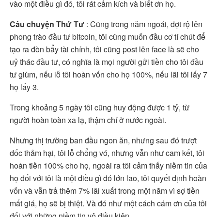
vào một điều gì đó, tôi rát cảm kích và biết ơn họ.
Câu chuyện Thứ Tư
: Cũng trong năm ngoái, đợt rộ lên
phong trào đầu tư bitcoin, tôi cũng muốn đầu cơ tí chút để
tạo ra đòn bẩy tài chính, tôi cũng post lên face là sẽ cho
uỷ thác đầu tư, có nghĩa là mọi người gửi tiền cho tôi đầu
tư giùm, nếu lỗ tôi hoàn vốn cho họ 100%, nếu lãi tôi lấy 7
họ lấy 3.
Trong khoảng 5 ngày tôi cũng huy động được 1 tỷ, từ
người hoàn toàn xa lạ, thậm chí ở nước ngoài.
Nhưng thị trường ban đầu ngon ăn, nhưng sau đó trượt
dốc thảm hại, tôi lỗ chổng vó, nhưng vẫn như cam kết, tôi
hoàn tiền 100% cho họ, ngoài ra tôi cảm thấy niềm tin của
họ đối với tôi là một điều gì đó lớn lao, tôi quyết định hoàn
vốn và vẫn trả thêm 7% lãi xuất trong một năm vì sợ tiền
mất giá, họ sẽ bị thiệt. Và đó như một cách cám ơn của tôi
đối với những niềm tin vô điều kiện.