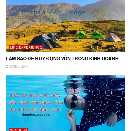
LIFE EXPERIENCE
LÀM SAO ĐỂ HUY ĐỘNG VỐN TRONG KINH DOANH
JUNE 9, 2019
SUCCESS