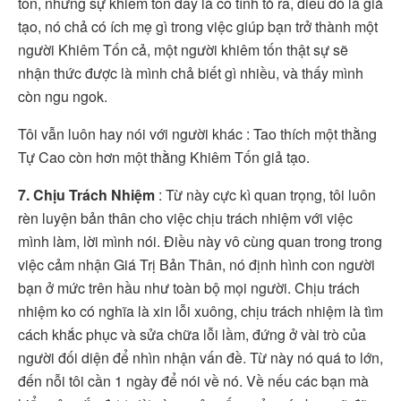
tốn, nhưng sự khiêm tốn đấy là cố tình tỏ ra, điều đó là giả
tạo, nó chả có ích mẹ gì trong việc giúp bạn trở thành một
người Khiêm Tốn cả, một người khiêm tốn thật sự sẽ
nhận thức được là mình chả biết gì nhiều, và thấy mình
còn ngu ngok.
Tôi vẫn luôn hay nói với người khác : Tao thích một thằng
Tự Cao còn hơn một thằng Khiêm Tốn giả tạo.
7. Chịu Trách Nhiệm
: Từ này cực kì quan trọng, tôi luôn
rèn luyện bản thân cho việc chịu trách nhiệm với việc
mình làm, lời mình nói. Điều này vô cùng quan trong trong
việc cảm nhận Giá Trị Bản Thân, nó định hình con người
bạn ở mức trên hầu như toàn bộ mọi người. Chịu trách
nhiệm ko có nghĩa là xin lỗi xuông, chịu trách nhiệm là tìm
cách khắc phục và sửa chữa lỗi lầm, đứng ở vài trò của
người đối diện để nhìn nhận vấn đề. Từ này nó quá to lớn,
đến nỗi tôi cần 1 ngày để nói về nó. Về nếu các bạn mà