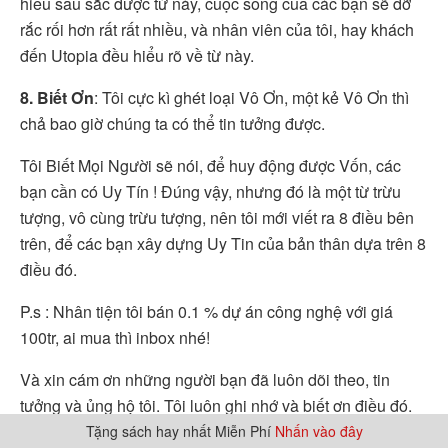
hiểu sâu sắc được từ này, cuộc sống của các bạn sẽ đỡ
rắc rối hơn rất rất nhiều, và nhân viên của tôi, hay khách
đến Utopia đều hiểu rõ về từ này.
8. Biết Ơn
: Tôi cực kì ghét loại Vô Ơn, một kẻ Vô Ơn thì
chả bao giờ chúng ta có thể tin tưởng được.
Tôi Biết Mọi Người sẽ nói, để huy động được Vốn, các
bạn cần có Uy Tín ! Đúng vậy, nhưng đó là một từ trừu
tượng, vô cùng trừu tượng, nên tôi mới viết ra 8 điều bên
trên, để các bạn xây dựng Uy Tin của bản thân dựa trên 8
điều đó.
P.s : Nhân tiện tôi bán 0.1 % dự án công nghệ với giá
100tr, ai mua thì inbox nhé!
Và xin cám ơn những người bạn đã luôn dõi theo, tin
tưởng và ủng hộ tôi. Tôi luôn ghi nhớ và biết ơn điều đó.
Sẽ có ngày báo đáp.
Tặng sách hay nhất Miễn Phí
Nhấn vào đây