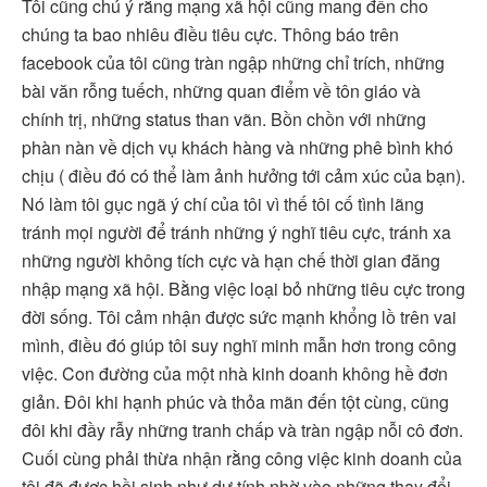
Tôi cũng chú ý rằng mạng xã hội cũng mang đến cho
chúng ta bao nhiêu điều tiêu cực. Thông báo trên
facebook của tôi cũng tràn ngập những chỉ trích, những
bài văn rỗng tuếch, những quan điểm về tôn giáo và
chính trị, những status than vãn. Bồn chồn với những
phàn nàn về dịch vụ khách hàng và những phê bình khó
chịu ( điều đó có thể làm ảnh hưởng tới cảm xúc của bạn).
Nó làm tôi gục ngã ý chí của tôi vì thế tôi cố tình lãng
tránh mọi người để tránh những ý nghĩ tiêu cực, tránh xa
những người không tích cực và hạn chế thời gian đăng
nhập mạng xã hội. Bằng việc loại bỏ những tiêu cực trong
đời sống. Tôi cảm nhận được sức mạnh khổng lồ trên vai
mình, điều đó giúp tôi suy nghĩ minh mẫn hơn trong công
việc. Con đường của một nhà kinh doanh không hề đơn
giản. Đôi khi hạnh phúc và thỏa mãn đến tột cùng, cũng
đôi khi đầy rẫy những tranh chấp và tràn ngập nỗi cô đơn.
Cuối cùng phải thừa nhận rằng công việc kinh doanh của
tôi đã được hồi sinh như dự tính nhờ vào những thay đổi