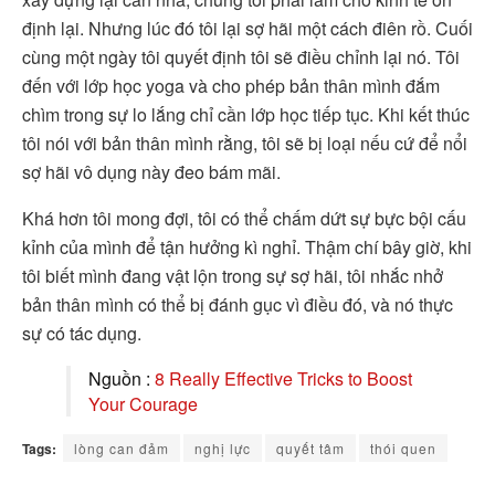
định lại. Nhưng lúc đó tôi lại sợ hãi một cách điên rồ. Cuối
cùng một ngày tôi quyết định tôi sẽ điều chỉnh lại nó. Tôi
đến với lớp học yoga và cho phép bản thân mình đắm
chìm trong sự lo lắng chỉ cần lớp học tiếp tục. Khi kết thúc
tôi nói với bản thân mình rằng, tôi sẽ bị loại nếu cứ để nổi
sợ hãi vô dụng này đeo bám mãi.
Khá hơn tôi mong đợi, tôi có thể chấm dứt sự bực bội cấu
kỉnh của mình để tận hưởng kì nghỉ. Thậm chí bây giờ, khi
tôi biết mình đang vật lộn trong sự sợ hãi, tôi nhắc nhở
bản thân mình có thể bị đánh gục vì điều đó, và nó thực
sự có tác dụng.
Nguồn :
8 Really Effective Tricks to Boost
Your Courage
Tags:
lòng can đảm
nghị lực
quyết tâm
thói quen