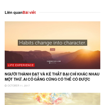
Liên quan
Bài viết
LIFE EXPERIENCE
NGƯỜI THÀNH ĐẠT VÀ KẺ THẤT BẠI CHỈ KHÁC NHAU
MỘT THỨ. AI CỐ GẮNG CŨNG CÓ THỂ CÓ ĐƯỢC
OCTOBER 11, 2017