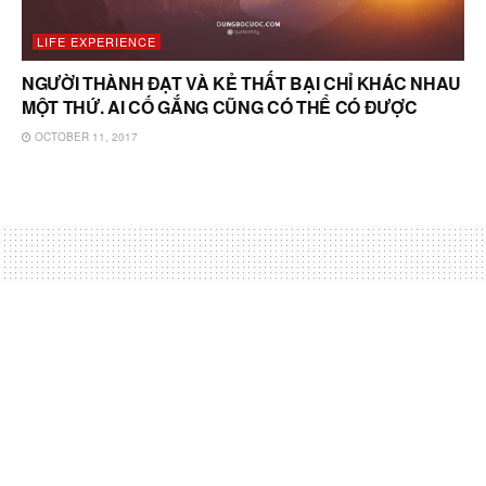
LIFE EXPERIENCE
NGƯỜI THÀNH ĐẠT VÀ KẺ THẤT BẠI CHỈ KHÁC NHAU
MỘT THỨ. AI CỐ GẮNG CŨNG CÓ THỂ CÓ ĐƯỢC
OCTOBER 11, 2017