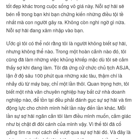
tốt đẹp khác trong cuộc sống vô giá này. Nỗi sợ hãi sẽ
bén rễ trong bạn khi bạn chứng kiến những điều tội tề
nhất mà con người gây ra. Không còn nghi ngờ gì nữa.
Nỗi sợ hãi đang xâm nhập vào bạn.
Ước gì tôi có thể nói rằng tôi là người không biết sợ hãi,
nhưng không thể nào. Trong một hoàn cảnh nào đó, tôi
cũng đã làm những việc khủng khiếp mặc dù tôi sẽ cảm
thấy sợ khi đang làm. Tôi đã ứng cử chức chủ tịch ASJA,
lặn ở độ sâu 100 phút qua những xác tàu, thậm chí là
nhảy dù từ máy bay, chỉ một lần thôi. Quan trọng hơn, tôi
biết một nhà văn chuyên nghiệp hay bất cứ nhà doanh
nghiệp nào, để tồn tại đều phải đánh gục sự sợ hãi và tìm
động lực cho chính mình hết lần này đến lần khác. Mỗi
lần sự sợ hãi ngăn cản tôi làm điều mình muốn, cảm giác
như bị chặt đi đôi cánh của mình vậy. Vì thế tôi đã cố
gắng tìm ra mọi cách để vượt qua sự sợ hãi đó. Và đây là