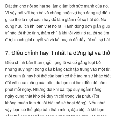
Đặt tên cho nỗi sợ hãi sẽ làm giảm bớt sức mạnh của nó.
Vì vậy nói với bạn bè và chồng hoặc vợ bạn đang sợ điều
gì có thể là một cách hay để làm giảm nỗi sợ hãi đó. Nó
cũng hữu ích khi bạn viết nó ra. Hành động đơn giản giúp
trí não tôi thức tỉnh, thậm chí là khi tôi viết nó ra, tôi sẽ tìm
được cách giải quyết và và kế hoạch để đẩy lùi nỗi sợ hãi.
7. Điều chỉnh hay ít nhất là dừng lại và thở
Điều chỉnh bản thân (ngồi lặng lẽ và cố gắng loại bỏ
những suy nghĩ trong đầu bằng cách tập trung vào một từ,
một cụm từ hay hơi thở của bạn) có thể tạo ra sự khác biệt
đối với chức năng của não, dù bạn chỉ làm điều đó năm
phút mỗi ngày. Nhưng đôi khi bài tập suy ngẫm hằng
ngày cũng thật khó để duy trì chỉ trong vài phút. (Tôi
không muốn làm dù tôi biết nó sẽ hoạt động). Nếu như
vậy, bạn có thể giúp bản thân mình, đặc biệt là khi bạn