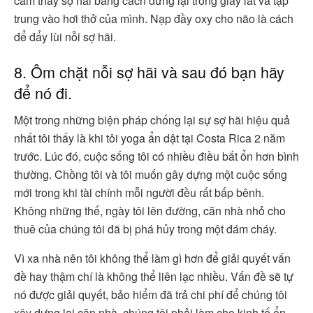
cảm thấy sợ hãi bằng cách dừng lại trong giây lát và tập
trung vào hơi thở của mình. Nạp đầy oxy cho não là cách
để đẩy lùi nỗi sợ hãi.
8. Ôm chặt nỗi sợ hãi và sau đó bạn hãy
để nó đi.
Một trong những biện pháp chống lại sự sợ hãi hiệu quả
nhất tôi thấy là khi tôi yoga ẩn dật tại Costa Rica 2 năm
trước. Lúc đó, cuộc sống tôi có nhiều điều bất ổn hơn bình
thường. Chồng tôi và tôi muốn gây dựng một cuộc sống
mới trong khi tài chính mỗi người đều rất bấp bênh.
Không những thế, ngày tôi lên đường, căn nhà nhỏ cho
thuê của chúng tôi đã bị phá hủy trong một đám cháy.
Vì xa nhà nên tôi không thể làm gì hơn để giải quyết vấn
đề hay thậm chí là không thể liên lạc nhiều. Vấn đề sẽ tự
nó được giải quyết, bảo hiểm đã trả chi phí để chúng tôi
xây dựng lại căn nhà, chúng tôi phải làm cho kinh tế ổn