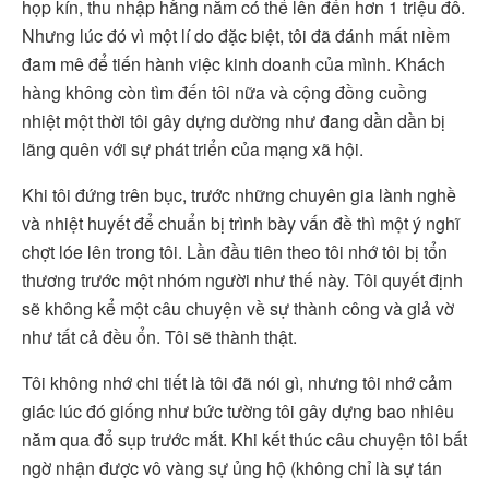
họp kín, thu nhập hằng năm có thể lên đến hơn 1 triệu đô.
Nhưng lúc đó vì một lí do đặc biệt, tôi đã đánh mất niềm
đam mê để tiến hành việc kinh doanh của mình. Khách
hàng không còn tìm đến tôi nữa và cộng đồng cuồng
nhiệt một thời tôi gây dựng dường như đang dần dần bị
lãng quên với sự phát triển của mạng xã hội.
Khi tôi đứng trên bục, trước những chuyên gia lành nghề
và nhiệt huyết để chuẩn bị trình bày vấn đề thì một ý nghĩ
chợt lóe lên trong tôi. Lần đầu tiên theo tôi nhớ tôi bị tổn
thương trước một nhóm người như thế này. Tôi quyết định
sẽ không kể một câu chuyện về sự thành công và giả vờ
như tất cả đều ổn. Tôi sẽ thành thật.
Tôi không nhớ chi tiết là tôi đã nói gì, nhưng tôi nhớ cảm
giác lúc đó giống như bức tường tôi gây dựng bao nhiêu
năm qua đổ sụp trước mắt. Khi kết thúc câu chuyện tôi bất
ngờ nhận được vô vàng sự ủng hộ (không chỉ là sự tán