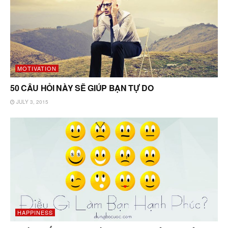
MOTIVATION
50 CÂU HỎI NÀY SẼ GIÚP BẠN TỰ DO
JULY 3, 2015
HAPPINESS