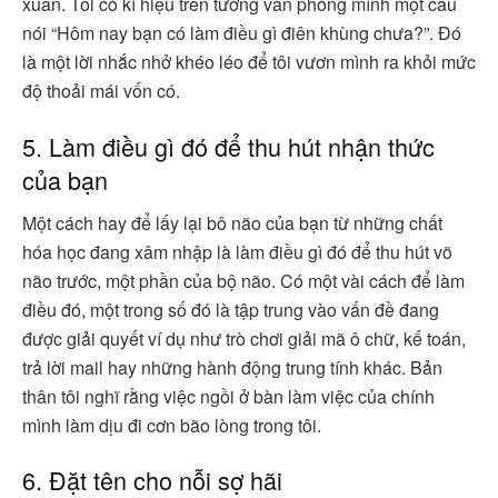
xuẩn. Tôi có kí hiệu trên tường văn phòng mình một câu
nói “Hôm nay bạn có làm điều gì điên khùng chưa?”. Đó
là một lời nhắc nhở khéo léo để tôi vươn mình ra khỏi mức
độ thoải mái vốn có.
5. Làm điều gì đó để thu hút nhận thức
của bạn
Một cách hay để lấy lại bô não của bạn từ những chất
hóa học đang xâm nhập là làm điều gì đó để thu hút võ
não trước, một phần của bộ não. Có một vài cách để làm
điều đó, một trong số đó là tập trung vào vấn đề đang
được giải quyết ví dụ như trò chơi giải mã ô chữ, kế toán,
trả lời mail hay những hành động trung tính khác. Bản
thân tôi nghĩ rằng việc ngồi ở bàn làm việc của chính
mình làm dịu đi cơn bão lòng trong tôi.
6. Đặt tên cho nỗi sợ hãi