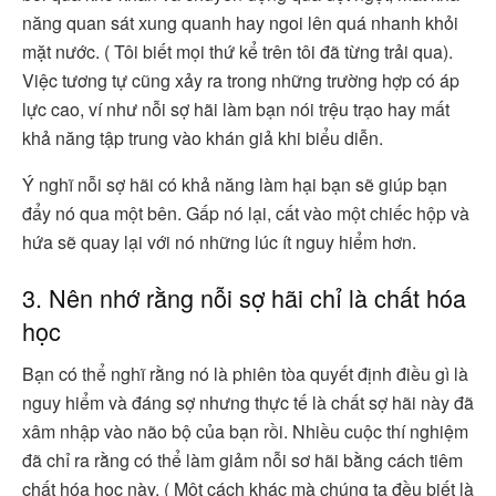
năng quan sát xung quanh hay ngoi lên quá nhanh khỏi
mặt nước. ( Tôi biết mọi thứ kể trên tôi đã từng trải qua).
Việc tương tự cũng xảy ra trong những trường hợp có áp
lực cao, ví như nỗi sợ hãi làm bạn nói trệu trạo hay mất
khả năng tập trung vào khán giả khi biểu diễn.
Ý nghĩ nỗi sợ hãi có khả năng làm hại bạn sẽ giúp bạn
đẩy nó qua một bên. Gấp nó lại, cất vào một chiếc hộp và
hứa sẽ quay lại với nó những lúc ít nguy hiểm hơn.
3. Nên nhớ rằng nỗi sợ hãi chỉ là chất hóa
học
Bạn có thể nghĩ rằng nó là phiên tòa quyết định điều gì là
nguy hiểm và đáng sợ nhưng thực tế là chất sợ hãi này đã
xâm nhập vào não bộ của bạn rồi. Nhiều cuộc thí nghiệm
đã chỉ ra rằng có thể làm giảm nỗi sơ hãi bằng cách tiêm
chất hóa học này. ( Một cách khác mà chúng ta đều biết là