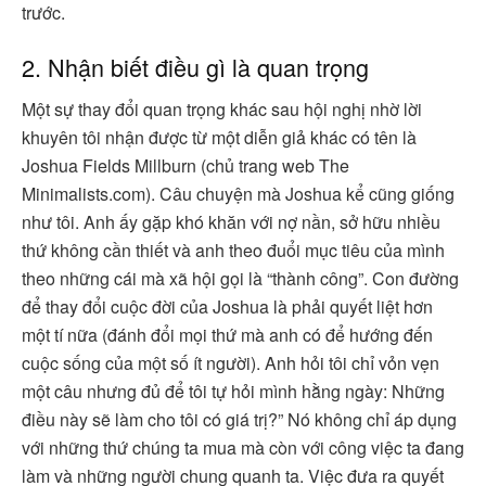
trước.
2. Nhận biết điều gì là quan trọng
Một sự thay đổi quan trọng khác sau hội nghị nhờ lời
khuyên tôi nhận được từ một diễn giả khác có tên là
Joshua Fields Millburn (chủ trang web The
Minimalists.com). Câu chuyện mà Joshua kể cũng giống
như tôi. Anh ấy gặp khó khăn với nợ nần, sở hữu nhiều
thứ không cần thiết và anh theo đuổi mục tiêu của mình
theo những cái mà xã hội gọi là “thành công”. Con đường
để thay đổi cuộc đời của Joshua là phải quyết liệt hơn
một tí nữa (đánh đổi mọi thứ mà anh có để hướng đến
cuộc sống của một số ít người). Anh hỏi tôi chỉ vỏn vẹn
một câu nhưng đủ để tôi tự hỏi mình hằng ngày: Những
điều này sẽ làm cho tôi có giá trị?” Nó không chỉ áp dụng
với những thứ chúng ta mua mà còn với công việc ta đang
làm và những người chung quanh ta. Việc đưa ra quyết