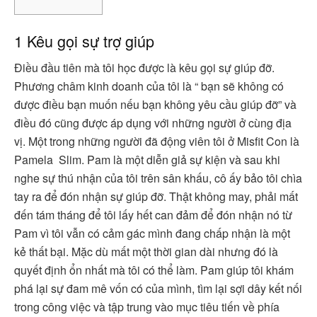
1 Kêu gọi sự trợ giúp
Điều đầu tiên mà tôi học được là kêu gọi sự giúp đỡ.
Phương châm kinh doanh của tôi là “ bạn sẽ không có
được điều bạn muốn nếu bạn không yêu cầu giúp đỡ” và
điều đó cũng được áp dụng với những người ở cùng địa
vị. Một trong những người đã động viên tôi ở Misfit Con là
Pamela Slim. Pam là một diễn giả sự kiện và sau khi
nghe sự thú nhận của tôi trên sân khấu, cô ấy bảo tôi chìa
tay ra để đón nhận sự giúp đỡ. Thật không may, phải mất
đến tám tháng để tôi lấy hết can đảm để đón nhận nó từ
Pam vì tôi vẫn có cảm gác mình đang chấp nhận là một
kẻ thất bại. Mặc dù mất một thời gian dài nhưng đó là
quyết định ổn nhất mà tôi có thể làm. Pam giúp tôi khám
phá lại sự đam mê vốn có của mình, tìm lại sợi dây kết nối
trong công việc và tập trung vào mục tiêu tiến về phía