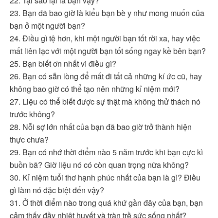
22. Tại sao lại là bạn vậy?
23. Bạn đã bao giờ là kiểu bạn bè y như mong muốn của
bạn ở một người bạn?
24. Điều gì tệ hơn, khi một người bạn tốt rời xa, hay việc
mất liên lạc với một người bạn tốt sống ngay kề bên bạn?
25. Bạn biết ơn nhất vì điều gì?
26. Bạn có sẵn lòng để mất đi tất cả những kí ức cũ, hay
không bao giờ có thể tạo nên những kỉ niệm mới?
27. Liệu có thể biết được sự thật mà không thử thách nó
trước không?
28. Nỗi sợ lớn nhất của bạn đã bao giờ trở thành hiện
thực chưa?
29. Bạn có nhớ thời điểm nào 5 năm trước khi bạn cực kì
buồn bã? Giờ liệu nó có còn quan trọng nữa không?
30. Kỉ niệm tuổi thơ hạnh phúc nhất của bạn là gì? Điều
gì làm nó đặc biệt đến vậy?
31. Ở thời điểm nào trong quá khứ gần đây của bạn, bạn
cảm thấy đầy nhiệt huyết và tràn trề sức sống nhất?