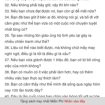
32. Nếu không phải bây giờ, vậy thì khi nào?
33. Nếu bạn chưa đạt được nó, bạn còn gì để mất nữa?
34. Bạn đã bao giờ ở bên ai đó, không nói gì, và bỏ đi với
cảm giác như thể bạn vừa có một cuộc nói chuyện tuyệt
nhất từng có?
35. Tại sao những tôn giáo ủng hộ tình yêu lại gây ra
nhiều chiến tranh như thế?
36. Liệu có thể nào biết được, mà không chút mảy may
nghi ngờ, điều gì là tốt là điều gì là xấu?
37. Nếu bạn vừa giành được 1 triệu đô, bạn có từ bỏ công
việc của mình không?
38. Bạn có muốn có ít việc phải làm hơn, hay có thêm
nhiều việc bạn thực sự thích làm?
39. Bạn có cảm thấy như thể mình đã sống qua ngày hôm
nay 100 lần trước đây?
40. Đâu là lần cuối cùng bạn chìm vào bóng tối với sự lóe
Tặng sách hay nhất Miễn Phí
Nhấn vào đây
lên một ý tưởng bạn tin tưởng mạnh mẽ?