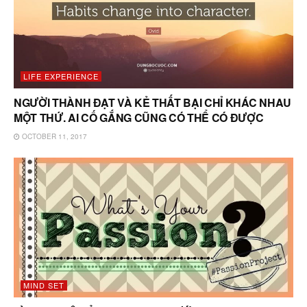
LIFE EXPERIENCE
NGƯỜI THÀNH ĐẠT VÀ KẺ THẤT BẠI CHỈ KHÁC NHAU
MỘT THỨ. AI CỐ GẮNG CŨNG CÓ THỂ CÓ ĐƯỢC
OCTOBER 11, 2017
MIND SET