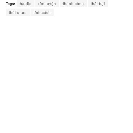
Tags:
habits
rèn luyện
thành công
thất bại
thói quen
tính cách