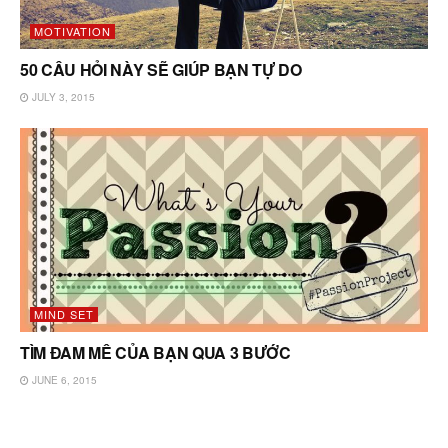
MOTIVATION
50 CÂU HỎI NÀY SẼ GIÚP BẠN TỰ DO
JULY 3, 2015
MIND SET
TÌM ĐAM MÊ CỦA BẠN QUA 3 BƯỚC
JUNE 6, 2015