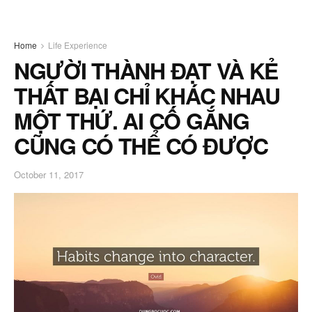
Home
Life Experience
NGƯỜI THÀNH ĐẠT VÀ KẺ
THẤT BẠI CHỈ KHÁC NHAU
MỘT THỨ. AI CỐ GẮNG
CŨNG CÓ THỂ CÓ ĐƯỢC
October 11, 2017