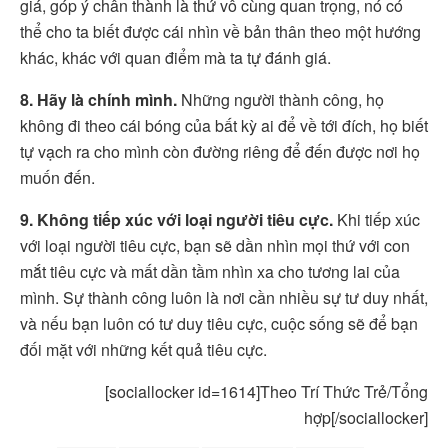
giá, góp ý chân thành là thứ vô cùng quan trọng, nó có
thể cho ta biết được cái nhìn về bản thân theo một hướng
khác, khác với quan điểm mà ta tự đánh giá.
8. Hãy là chính mình.
Những người thành công, họ
không đi theo cái bóng của bất kỳ ai để về tới đích, họ biết
tự vạch ra cho mình còn đường riêng để đến được nơi họ
muốn đến.
9. Không tiếp xúc với loại người tiêu cực.
Khi tiếp xúc
với loại người tiêu cực, bạn sẽ dần nhìn mọi thứ với con
mắt tiêu cực và mất dần tầm nhìn xa cho tương lai của
mình. Sự thành công luôn là nơi cần nhiều sự tư duy nhất,
và nếu bạn luôn có tư duy tiêu cực, cuộc sống sẽ để bạn
đối mặt với những kết quả tiêu cực.
[sociallocker id=1614]Theo Trí Thức Trẻ/Tổng
hợp[/sociallocker]