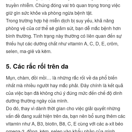
truyền nhiễm. Chúng đóng vai trò quan trọng trong việc
giữ gìn sức khỏe và phòng ngừa bệnh tật.
Trong trường hợp hệ miễn dịch bị suy yếu, khả năng
phòng vệ của cơ thể sẽ giảm sút, bạn dễ mắc bệnh hơn
bình thường. Tình trạng này thường có liên quan đến sự
thiếu hụt các dưỡng chất như vitamin A, C, D, E, crôm,
selen, ma-giê và kẽm.
5. Các rắc rối trên da
Mụn, chàm, đồi mồi… là những rắc rối về da phổ biến
nhất mà nhiều người hay mắc phải. Đây chính là kết quả
của việc bạn đã không chú ý đúng mức đến chế độ dinh
dưỡng thường ngày của mình.
Do đó, thay vì dành thời gian cho việc giải quyết những
vấn đề đang xuất hiện trên da, bạn nên bổ sung thêm các
vitamin như A, B3, biotin, B8, C, E cùng với các a-xít béo
omega-3, đồng, kẽm, selen vào khẩu phần của mình.