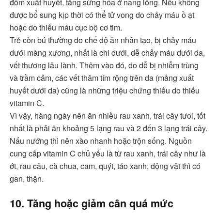
đốm xuất huyết, tăng sừng hóa ở nang lông. Nếu không
được bổ sung kịp thời có thể tử vong do chảy máu ồ ạt
hoặc do thiếu máu cục bộ cơ tim.
Trẻ còn bú thường do chế độ ăn nhân tạo, bị chảy máu
dưới màng xương, nhất là chi dưới, dễ chảy máu dưới da,
vết thương lâu lành. Thêm vào đó, do dễ bị nhiễm trùng
và trầm cảm, các vết thâm tím rộng trên da (mảng xuất
huyết dưới da) cũng là những triệu chứng thiếu do thiếu
vitamin C.
Vì vậy, hàng ngày nên ăn nhiều rau xanh, trái cây tươi, tốt
nhất là phải ăn khoảng 5 lạng rau và 2 đến 3 lạng trái cây.
Nấu nướng thì nên xào nhanh hoặc trộn sống. Nguồn
cung cấp vitamin C chủ yếu là từ rau xanh, trái cây như là
ớt, rau câu, cà chua, cam, quýt, táo xanh; động vật thì có
gan, thận.
10. Tăng hoặc giảm cân quá mức