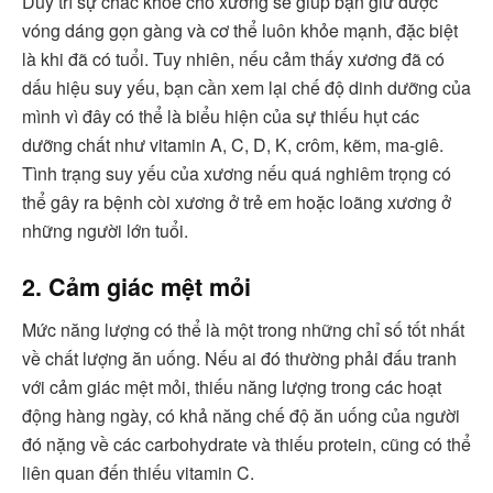
Duy trì sự chắc khỏe cho xương sẽ giúp bạn giữ được
vóng dáng gọn gàng và cơ thể luôn khỏe mạnh, đặc biệt
là khi đã có tuổi. Tuy nhiên, nếu cảm thấy xương đã có
dấu hiệu suy yếu, bạn cần xem lại chế độ dinh dưỡng của
mình vì đây có thể là biểu hiện của sự thiếu hụt các
dưỡng chất như vitamin A, C, D, K, crôm, kẽm, ma-giê.
Tình trạng suy yếu của xương nếu quá nghiêm trọng có
thể gây ra bệnh còi xương ở trẻ em hoặc loãng xương ở
những người lớn tuổi.
2. Cảm giác mệt mỏi
Mức năng lượng có thể là một trong những chỉ số tốt nhất
về chất lượng ăn uống. Nếu ai đó thường phải đấu tranh
với cảm giác mệt mỏi, thiếu năng lượng trong các hoạt
động hàng ngày, có khả năng chế độ ăn uống của người
đó nặng về các carbohydrate và thiếu protein, cũng có thể
liên quan đến thiếu vitamin C.