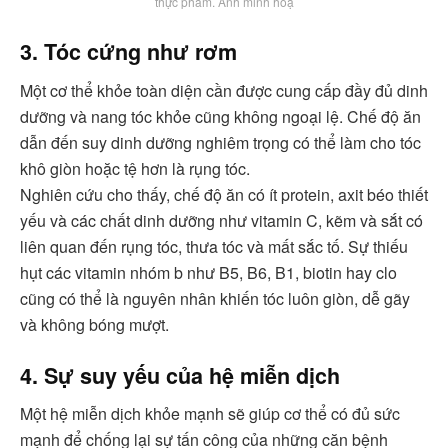
thực phẩm. Ảnh minh hoạ
3. Tóc cứng như rơm
Một cơ thể khỏe toàn diện cần được cung cấp đầy đủ dinh
dưỡng và nang tóc khỏe cũng không ngoại lệ. Chế độ ăn
dẫn đến suy dinh dưỡng nghiêm trọng có thể làm cho tóc
khô giòn hoặc tệ hơn là rụng tóc.
Nghiên cứu cho thấy, chế độ ăn có ít protein, axit béo thiết
yếu và các chất dinh dưỡng như vitamin C, kẽm và sắt có
liên quan đến rụng tóc, thưa tóc và mất sắc tố. Sự thiếu
hụt các vitamin nhóm b như B5, B6, B1, biotin hay clo
cũng có thể là nguyên nhân khiến tóc luôn giòn, dễ gãy
và không bóng mượt.
4. Sự suy yếu của hệ miễn dịch
Một hệ miễn dịch khỏe mạnh sẽ giúp cơ thể có đủ sức
mạnh để chống lại sự tấn công của những căn bệnh