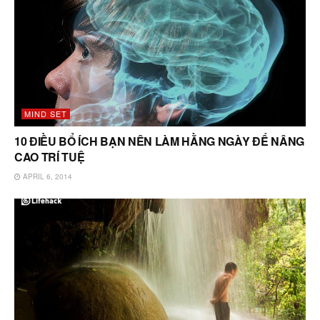
MIND SET
10 ĐIỀU BỔ ÍCH BẠN NÊN LÀM HẰNG NGÀY ĐỂ NÂNG
CAO TRÍ TUỆ
APRIL 6, 2014