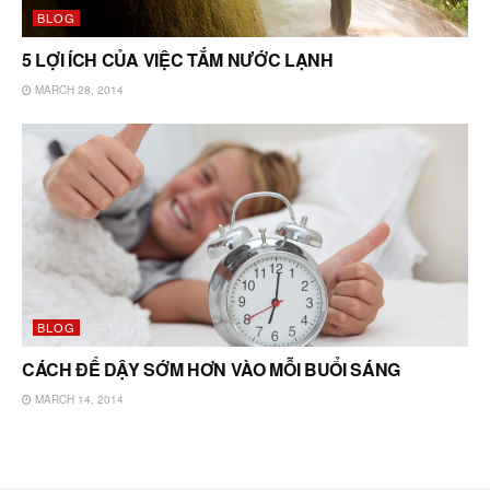
BLOG
5 LỢI ÍCH CỦA VIỆC TẮM NƯỚC LẠNH
MARCH 28, 2014
BLOG
CÁCH ĐỂ DẬY SỚM HƠN VÀO MỖI BUỔI SÁNG
MARCH 14, 2014