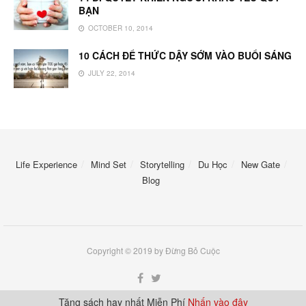
BẠN
OCTOBER 10, 2014
10 CÁCH ĐỂ THỨC DẬY SỚM VÀO BUỔI SÁNG
JULY 22, 2014
Life Experience
Mind Set
Storytelling
Du Học
New Gate
Blog
Copyright © 2019 by Đừng Bỏ Cuộc
Tặng sách hay nhất Miễn Phí
Nhấn vào đây