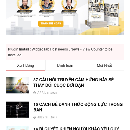
Plugin Install
: Widget Tab Post needs JNews - View Counter to be
installed
Xu Hướng
Bình luận
Mới Nhất
37 CÂU NÓI TRUYỀN CẢM HỨNG NÀY SẼ
THAY ĐỔI CUỘC ĐỜI BẠN
APRIL 6, 2021
15 CÁCH ĐỂ ĐÁNH THỨC ĐỘNG LỰC TRONG
BẠN
JULY 31, 2014
14 BÍ QUYẾT KHIẾN NGƯỜI KHÁC YÊU QUÝ