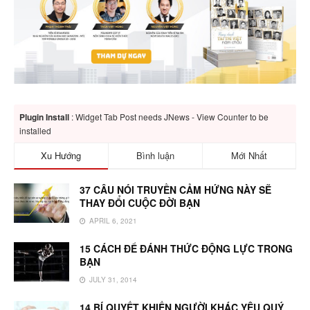
Plugin Install
: Widget Tab Post needs JNews - View Counter to be
installed
Xu Hướng
Bình luận
Mới Nhất
37 CÂU NÓI TRUYỀN CẢM HỨNG NÀY SẼ
THAY ĐỔI CUỘC ĐỜI BẠN
APRIL 6, 2021
15 CÁCH ĐỂ ĐÁNH THỨC ĐỘNG LỰC TRONG
BẠN
JULY 31, 2014
14 BÍ QUYẾT KHIẾN NGƯỜI KHÁC YÊU QUÝ