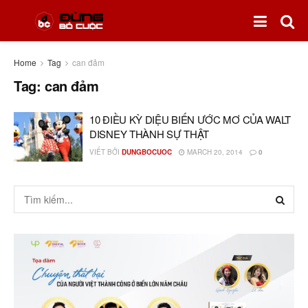
Home
Tag
can đảm
Tag:
can đảm
10 ĐIỀU KỲ DIỆU BIẾN ƯỚC MƠ CỦA WALT
DISNEY THÀNH SỰ THẬT
VIẾT BỞI
DUNGBOCUOC
MARCH 20, 2014
0