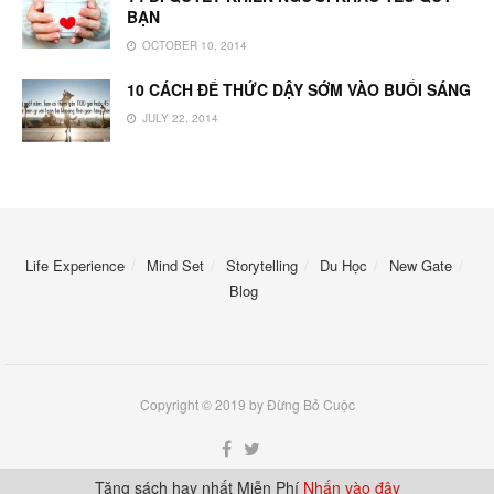
BẠN
OCTOBER 10, 2014
10 CÁCH ĐỂ THỨC DẬY SỚM VÀO BUỔI SÁNG
JULY 22, 2014
Life Experience
Mind Set
Storytelling
Du Học
New Gate
Blog
Copyright © 2019 by Đừng Bỏ Cuộc
Tặng sách hay nhất Miễn Phí
Nhấn vào đây