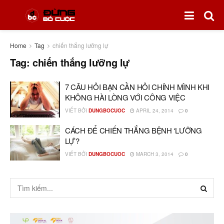
Home
Tag
chiến thắng lưỡng lự
Tag:
chiến thắng lưỡng lự
7 CÂU HỎI BẠN CẦN HỎI CHÍNH MÌNH KHI
KHÔNG HÀI LÒNG VỚI CÔNG VIỆC
VIẾT BỞI
DUNGBOCUOC
APRIL 24, 2014
0
CÁCH ĐỂ CHIẾN THẮNG BỆNH ‘LƯỠNG
LỰ’?
VIẾT BỞI
DUNGBOCUOC
MARCH 3, 2014
0