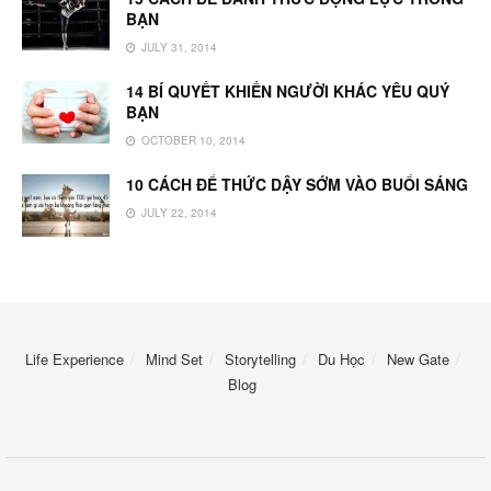
BẠN
JULY 31, 2014
14 BÍ QUYẾT KHIẾN NGƯỜI KHÁC YÊU QUÝ
BẠN
OCTOBER 10, 2014
10 CÁCH ĐỂ THỨC DẬY SỚM VÀO BUỔI SÁNG
JULY 22, 2014
Life Experience
Mind Set
Storytelling
Du Học
New Gate
Blog