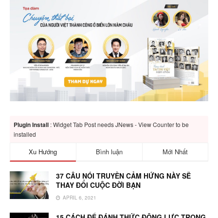
Plugin Install
: Widget Tab Post needs JNews - View Counter to be
installed
Xu Hướng
Bình luận
Mới Nhất
37 CÂU NÓI TRUYỀN CẢM HỨNG NÀY SẼ
THAY ĐỔI CUỘC ĐỜI BẠN
APRIL 6, 2021
15 CÁCH ĐỂ ĐÁNH THỨC ĐỘNG LỰC TRONG