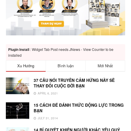
Plugin Install
: Widget Tab Post needs JNews - View Counter to be
installed
Xu Hướng
Bình luận
Mới Nhất
37 CÂU NÓI TRUYỀN CẢM HỨNG NÀY SẼ
THAY ĐỔI CUỘC ĐỜI BẠN
APRIL 6, 2021
15 CÁCH ĐỂ ĐÁNH THỨC ĐỘNG LỰC TRONG
BẠN
JULY 31, 2014
14 BÍ QUYẾT KHIẾN NGƯỜI KHÁC YÊU QUÝ