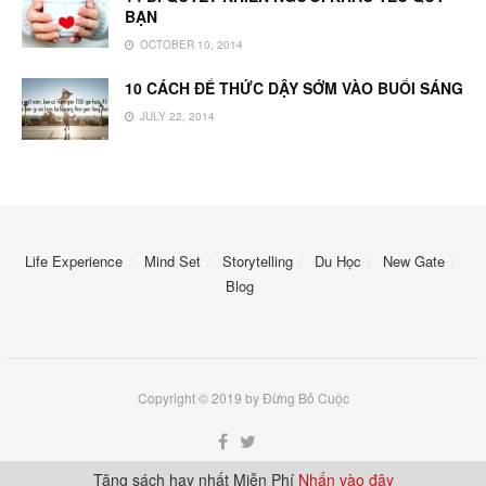
BẠN
OCTOBER 10, 2014
10 CÁCH ĐỂ THỨC DẬY SỚM VÀO BUỔI SÁNG
JULY 22, 2014
Life Experience
Mind Set
Storytelling
Du Học
New Gate
Blog
Copyright © 2019 by Đừng Bỏ Cuộc
Tặng sách hay nhất Miễn Phí
Nhấn vào đây