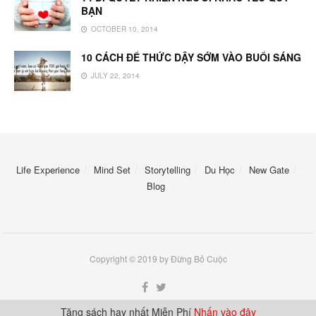
BẠN
OCTOBER 10, 2014
10 CÁCH ĐỂ THỨC DẬY SỚM VÀO BUỔI SÁNG
JULY 22, 2014
Life Experience
Mind Set
Storytelling
Du Học
New Gate
Blog
Copyright © 2019 by Đừng Bỏ Cuộc
Tặng sách hay nhất Miễn Phí
Nhấn vào đây