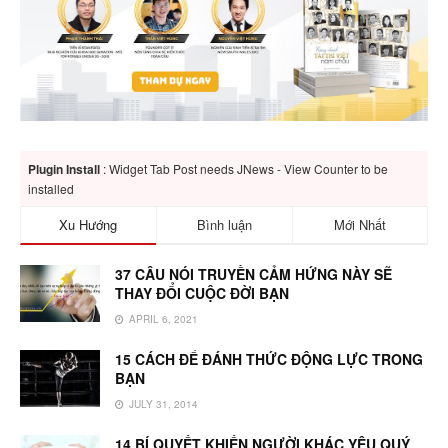
Plugin Install
: Widget Tab Post needs JNews - View Counter to be
installed
Xu Hướng
Bình luận
Mới Nhất
37 CÂU NÓI TRUYỀN CẢM HỨNG NÀY SẼ
THAY ĐỔI CUỘC ĐỜI BẠN
APRIL 6, 2021
15 CÁCH ĐỂ ĐÁNH THỨC ĐỘNG LỰC TRONG
BẠN
JULY 31, 2014
14 BÍ QUYẾT KHIẾN NGƯỜI KHÁC YÊU QUÝ