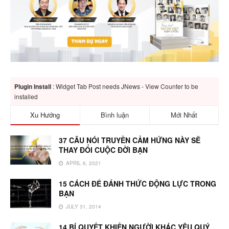
Plugin Install
: Widget Tab Post needs JNews - View Counter to be
installed
Xu Hướng
Bình luận
Mới Nhất
37 CÂU NÓI TRUYỀN CẢM HỨNG NÀY SẼ
THAY ĐỔI CUỘC ĐỜI BẠN
APRIL 6, 2021
15 CÁCH ĐỂ ĐÁNH THỨC ĐỘNG LỰC TRONG
BẠN
JULY 31, 2014
14 BÍ QUYẾT KHIẾN NGƯỜI KHÁC YÊU QUÝ