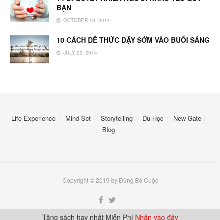
BẠN
OCTOBER 10, 2014
10 CÁCH ĐỂ THỨC DẬY SỚM VÀO BUỔI SÁNG
JULY 22, 2014
Life Experience
Mind Set
Storytelling
Du Học
New Gate
Blog
Copyright © 2019 by Đừng Bỏ Cuộc
Tặng sách hay nhất Miễn Phí
Nhấn vào đây