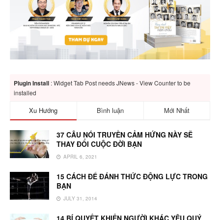
Plugin Install
: Widget Tab Post needs JNews - View Counter to be
installed
Xu Hướng
Bình luận
Mới Nhất
37 CÂU NÓI TRUYỀN CẢM HỨNG NÀY SẼ
THAY ĐỔI CUỘC ĐỜI BẠN
APRIL 6, 2021
15 CÁCH ĐỂ ĐÁNH THỨC ĐỘNG LỰC TRONG
BẠN
JULY 31, 2014
14 BÍ QUYẾT KHIẾN NGƯỜI KHÁC YÊU QUÝ