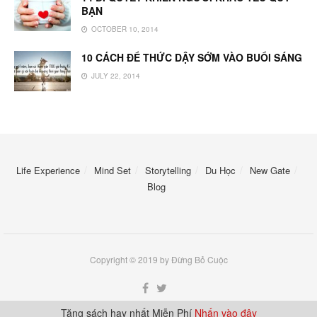
BẠN
OCTOBER 10, 2014
10 CÁCH ĐỂ THỨC DẬY SỚM VÀO BUỔI SÁNG
JULY 22, 2014
Life Experience
Mind Set
Storytelling
Du Học
New Gate
Blog
Copyright © 2019 by Đừng Bỏ Cuộc
Tặng sách hay nhất Miễn Phí
Nhấn vào đây