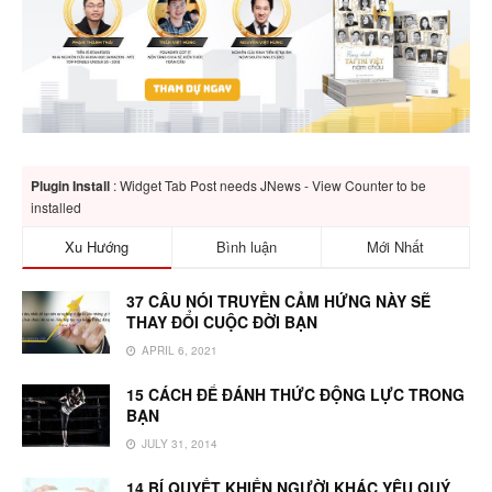
Plugin Install
: Widget Tab Post needs JNews - View Counter to be
installed
Xu Hướng
Bình luận
Mới Nhất
37 CÂU NÓI TRUYỀN CẢM HỨNG NÀY SẼ
THAY ĐỔI CUỘC ĐỜI BẠN
APRIL 6, 2021
15 CÁCH ĐỂ ĐÁNH THỨC ĐỘNG LỰC TRONG
BẠN
JULY 31, 2014
14 BÍ QUYẾT KHIẾN NGƯỜI KHÁC YÊU QUÝ