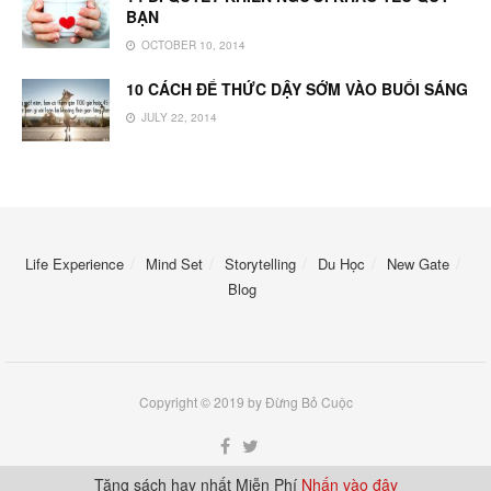
BẠN
OCTOBER 10, 2014
10 CÁCH ĐỂ THỨC DẬY SỚM VÀO BUỔI SÁNG
JULY 22, 2014
Life Experience
Mind Set
Storytelling
Du Học
New Gate
Blog
Copyright © 2019 by Đừng Bỏ Cuộc
Tặng sách hay nhất Miễn Phí
Nhấn vào đây