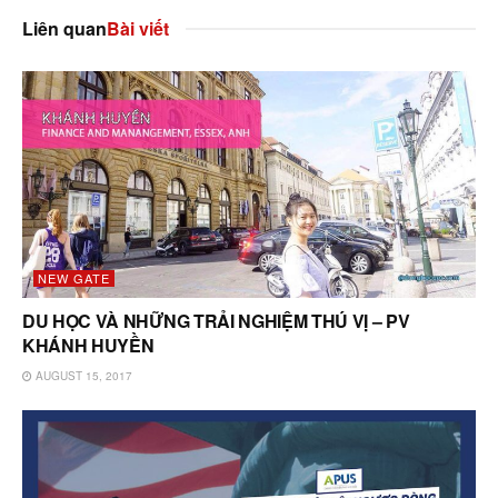
Liên quan
Bài viết
NEW GATE
DU HỌC VÀ NHỮNG TRẢI NGHIỆM THÚ VỊ – PV
KHÁNH HUYỀN
AUGUST 15, 2017