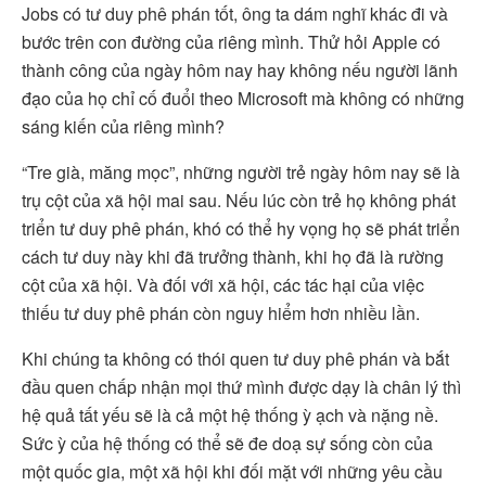
Jobs có tư duy phê phán tốt, ông ta dám nghĩ khác đi và
bước trên con đường của riêng mình. Thử hỏi Apple có
thành công của ngày hôm nay hay không nếu người lãnh
đạo của họ chỉ cố đuổi theo Microsoft mà không có những
sáng kiến của riêng mình?
“Tre già, măng mọc”, những người trẻ ngày hôm nay sẽ là
trụ cột của xã hội mai sau. Nếu lúc còn trẻ họ không phát
triển tư duy phê phán, khó có thể hy vọng họ sẽ phát triển
cách tư duy này khi đã trưởng thành, khi họ đã là rường
cột của xã hội. Và đối với xã hội, các tác hại của việc
thiếu tư duy phê phán còn nguy hiểm hơn nhiều lần.
Khi chúng ta không có thói quen tư duy phê phán và bắt
đầu quen chấp nhận mọi thứ mình được dạy là chân lý thì
hệ quả tất yếu sẽ là cả một hệ thống ỳ ạch và nặng nề.
Sức ỳ của hệ thống có thể sẽ đe doạ sự sống còn của
một quốc gia, một xã hội khi đối mặt với những yêu cầu