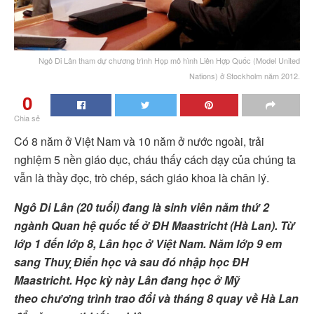
Ngô Di Lân tham dự chương trình Họp mô hình Liên Hợp Quốc (Model United
Nations) ở Stockholm năm 2012.
0
Chia sẻ
Có 8 năm ở Việt Nam và 10 năm ở nước ngoài, trải
nghiệm 5 nền giáo dục, cháu thấy cách dạy của chúng ta
vẫn là thầy đọc, trò chép, sách giáo khoa là chân lý.
Ngô Di Lân (20 tuổi) đang là sinh viên năm thứ 2
ngành Quan hệ quốc tế ở ĐH Maastricht (Hà Lan). Từ
lớp 1 đến lớp 8, Lân học ở Việt Nam. Năm lớp 9 em
sang Thuỵ Điển học và sau đó nhập học ĐH
Maastricht. Học kỳ này Lân đang học ở Mỹ
theo chương trình trao đổi và tháng 8 quay về Hà Lan