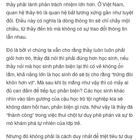
thầy phải lãnh phần trách nhiệm lớn hơn. Ở Việt Nam,
quan hệ thầy-trò là quan hệ bất tương xứng gần như tuyệt
đối. Điều này có nghĩa là dòng thông tin sẽ chỉ chảy một
chiều, từ thầy đến trò mà không có sự trao đổi thông tin
lẫn nhau.
Đó là bởi vì chúng ta vẫn cho rằng thầy luôn luôn phải
giỏi hơn trò, thầy đã nói thì phải đúng hơn học sinh, nếu
thầy nói mà học sinh phản biện lại thì có vẻ không ổn
lắm, khả năng lớn là học sinh đó sẽ bị cho rằng “trứng đòi
khôn hơn vịt”. Mà sau khi bị mắng như vậy thì có mấy ai
đủ can đảm để tiếp tục phản biện? Các học sinh khác
nhìn vào tấm gương của cậu học trò tội nghiệp kia sẽ
không dám hỏi han, phản biện gì nữa. Như vậy là thầy đã
“thành công” trong việc thui chột tư duy phê phán và sự tò
mò khám phá tự nhiên của lớp trẻ.
Nhưng đó không phải là cách duy nhất để triệt tiêu tư duy