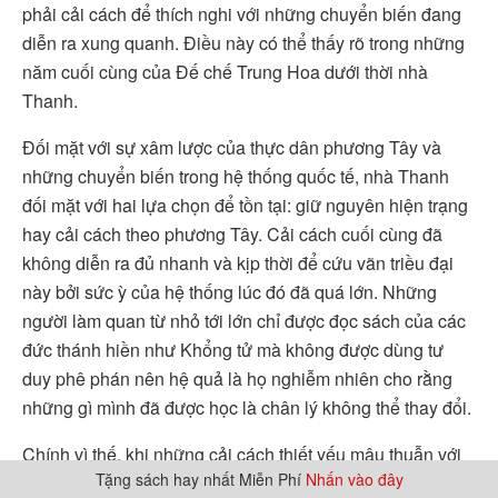
phải cải cách để thích nghi với những chuyển biến đang
diễn ra xung quanh. Điều này có thể thấy rõ trong những
năm cuối cùng của Đế chế Trung Hoa dưới thời nhà
Thanh.
Đối mặt với sự xâm lược của thực dân phương Tây và
những chuyển biến trong hệ thống quốc tế, nhà Thanh
đối mặt với hai lựa chọn để tồn tại: giữ nguyên hiện trạng
hay cải cách theo phương Tây. Cải cách cuối cùng đã
không diễn ra đủ nhanh và kịp thời để cứu vãn triều đại
này bởi sức ỳ của hệ thống lúc đó đã quá lớn. Những
người làm quan từ nhỏ tới lớn chỉ được đọc sách của các
đức thánh hiền như Khổng tử mà không được dùng tư
duy phê phán nên hệ quả là họ nghiễm nhiên cho rằng
những gì mình đã được học là chân lý không thể thay đổi.
Chính vì thế, khi những cải cách thiết yếu mâu thuẫn với
Tặng sách hay nhất Miễn Phí
Nhấn vào đây
Khổng giáo thì họ chấp nhận không cải cách để bảo vệ