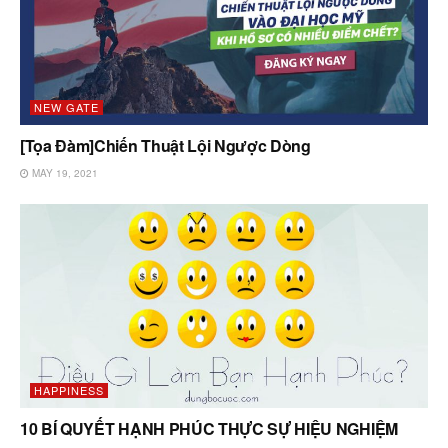
NEW GATE
[Tọa Đàm]Chiến Thuật Lội Ngược Dòng
MAY 19, 2021
HAPPINESS
10 BÍ QUYẾT HẠNH PHÚC THỰC SỰ HIỆU NGHIỆM