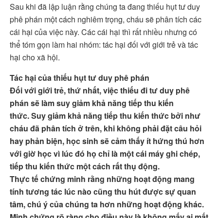
Sau khi đã lập luận rằng chúng ta đang thiếu hụt tư duy
phê phán một cách nghiêm trọng, cháu sẽ phân tích các
cái hại của việc này. Các cái hại thì rất nhiều nhưng có
thể tóm gọn làm hai nhóm: tác hại đối với giới trẻ và tác
hại cho xã hội.
Tác hại của thiếu hụt tư duy phê phán
Đối với giới trẻ, thứ nhất, việc thiếu đi tư duy phê
phán sẽ làm suy giảm khả năng tiếp thu kiến
thức. Suy giảm khả năng tiếp thu kiến thức bởi như
cháu đã phân tích ở trên, khi không phải đặt câu hỏi
hay phản biện, học sinh sẽ cảm thấy ít hứng thú hơn
với giờ học vì lúc đó họ chỉ là một cái máy ghi chép,
tiếp thu kiến thức một cách rất thụ động.
Thực tế chứng minh rằng những hoạt động mang
tính tương tác lúc nào cũng thu hút được sự quan
tâm, chú ý của chúng ta hơn những hoạt động khác.
Minh chứng rõ ràng cho điều này là không mấy ai mất