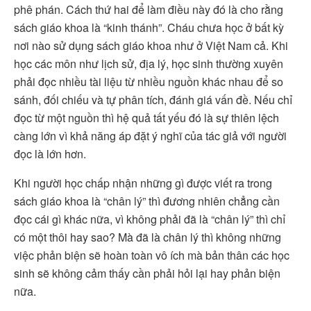
phê phán. Cách thứ hai để làm điều này đó là cho rằng
sách giáo khoa là “kinh thánh”. Cháu chưa học ở bất kỳ
nơi nào sử dụng sách giáo khoa như ở Việt Nam cả. Khi
học các môn như lịch sử, địa lý, học sinh thường xuyên
phải đọc nhiều tài liệu từ nhiều nguồn khác nhau để so
sánh, đối chiếu và tự phân tích, đánh giá vấn đề. Nếu chỉ
đọc từ một nguồn thì hệ quả tất yếu đó là sự thiên lệch
càng lớn vì khả năng áp đặt ý nghĩ của tác giả với người
đọc là lớn hơn.
Khi người học chấp nhận những gì được viết ra trong
sách giáo khoa là “chân lý” thì đương nhiên chẳng cần
đọc cái gì khác nữa, vì không phải đã là “chân lý” thì chỉ
có một thôi hay sao? Mà đã là chân lý thì không những
việc phản biện sẽ hoàn toàn vô ích mà bản thân các học
sinh sẽ không cảm thấy cần phải hỏi lại hay phản biện
nữa.