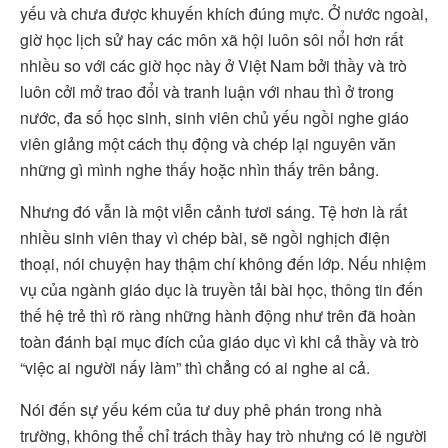
yếu và chưa được khuyến khích đúng mực. Ở nước ngoài,
giờ học lịch sử hay các môn xã hội luôn sôi nổi hơn rất
nhiều so với các giờ học này ở Việt Nam bởi thầy và trò
luôn cởi mở trao đổi và tranh luận với nhau thì ở trong
nước, đa số học sinh, sinh viên chủ yếu ngồi nghe giáo
viên giảng một cách thụ động và chép lại nguyên văn
những gì mình nghe thấy hoặc nhìn thấy trên bảng.
Nhưng đó vẫn là một viễn cảnh tươi sáng. Tệ hơn là rất
nhiều sinh viên thay vì chép bài, sẽ ngồi nghịch điện
thoại, nói chuyện hay thậm chí không đến lớp. Nếu nhiệm
vụ của ngành giáo dục là truyền tải bài học, thông tin đến
thế hệ trẻ thì rõ ràng những hành động như trên đã hoàn
toàn đánh bại mục đích của giáo dục vì khi cả thầy và trò
“việc ai người nấy làm” thì chẳng có ai nghe ai cả.
Nói đến sự yếu kém của tư duy phê phán trong nhà
trường, không thể chỉ trách thầy hay trò nhưng có lẽ người