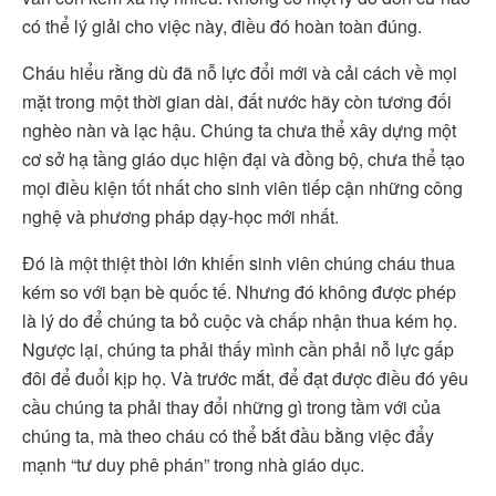
có thể lý giải cho việc này, điều đó hoàn toàn đúng.
Cháu hiểu rằng dù đã nỗ lực đổi mới và cải cách về mọi
mặt trong một thời gian dài, đất nước hãy còn tương đối
nghèo nàn và lạc hậu. Chúng ta chưa thể xây dựng một
cơ sở hạ tầng giáo dục hiện đại và đồng bộ, chưa thể tạo
mọi điều kiện tốt nhất cho sinh viên tiếp cận những công
nghệ và phương pháp dạy-học mới nhất.
Đó là một thiệt thòi lớn khiến sinh viên chúng cháu thua
kém so với bạn bè quốc tế. Nhưng đó không được phép
là lý do để chúng ta bỏ cuộc và chấp nhận thua kém họ.
Ngược lại, chúng ta phải thấy mình cần phải nỗ lực gấp
đôi để đuổi kịp họ. Và trước mắt, để đạt được điều đó yêu
cầu chúng ta phải thay đổi những gì trong tầm với của
chúng ta, mà theo cháu có thể bắt đầu bằng việc đẩy
mạnh “tư duy phê phán” trong nhà giáo dục.