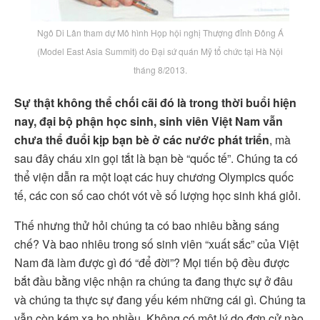
Ngô Di Lân tham dự Mô hình Họp hội nghị Thượng đỉnh Đông Á
(Model East Asia Summit) do Đại sứ quán Mỹ tổ chức tại Hà Nội
tháng 8/2013.
Sự thật không thể chối cãi đó là trong thời buổi hiện
nay, đại bộ phận học sinh, sinh viên Việt Nam vẫn
chưa thể đuổi kịp bạn bè ở các nước phát triển
, mà
sau đây cháu xin gọi tắt là bạn bè “quốc tế”. Chúng ta có
thể viện dẫn ra một loạt các huy chương Olympics quốc
tế, các con số cao chót vót về số lượng học sinh khá giỏi.
Thế nhưng thử hỏi chúng ta có bao nhiêu bằng sáng
chế? Và bao nhiêu trong số sinh viên “xuất sắc” của Việt
Nam đã làm được gì đó “để đời”? Mọi tiến bộ đều được
bắt đầu bằng việc nhận ra chúng ta đang thực sự ở đâu
và chúng ta thực sự đang yếu kém những cái gì. Chúng ta
vẫn còn kém xa họ nhiều. Không có một lý do đơn cử nào