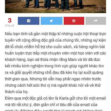
3
Chia sẻ
Nếu bạn tính cả gần một thập kỉ những cuộc hội thoại trực
tuyến với cộng đồng độc giả của chúng tôi, những sự kiện
đã tổ chức nhằm hỗ trợ cho cuốn sách, và hàng nghìn bài
huấn luyện trực tiếp một chuyên viên một học viên với các
khách hàng, bạn sẽ thừa nhận rằng Marc và tôi đã đúc
kết nhiều kinh nghiệm trong lĩnh vực giúp người khác tìm
ra và giải quyết những chỗ đau đã kéo họ lại suốt quãng
thời gian qua. Nhưng tôi vẫn hay phải ngạc nhiên trước
những cách hết sức thú vị mà người khác nói về về thử
thách của họ.
Đêm qua một độc giả có tên là Karla gửi cho tôi một email
mà tôi rất chú ý, đơn giản chỉ vì tiêu đề của email của
mình là: “Những điều người tâm lý mạnh mẽ không làm”