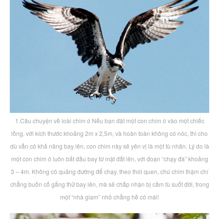
1.Câu chuyện về loài chim ó Nếu bạn đặt một con chim ó vào một chiếc
lồng, với kích thước khoảng 2m x 2,5m, và hoàn toàn không có nóc, thì cho
dù vẫn có khả năng bay lên, con chim này sẽ yên vị là một tù nhân. Lý do là
một con chim ó luôn bắt đầu bay từ mặt đất lên, với đoạn “chạy đà” khoảng
3 – 4m. Không có quãng đường để chạy, theo thói quen, chú chim thậm chí
chẳng buồn cố gắng thử bay lên, mà sẽ chấp nhận bị cầm tù suốt đời, trong
một “nhà giam” nhỏ chẳng hề có mái!