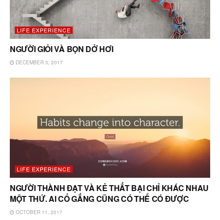
LIFE EXPERIENCE
NGƯỜI GIỎI VÀ BỌN DỞ HƠI
DECEMBER 3, 2017
LIFE EXPERIENCE
NGƯỜI THÀNH ĐẠT VÀ KẺ THẤT BẠI CHỈ KHÁC NHAU
MỘT THỨ. AI CỐ GẮNG CŨNG CÓ THỂ CÓ ĐƯỢC
OCTOBER 11, 2017