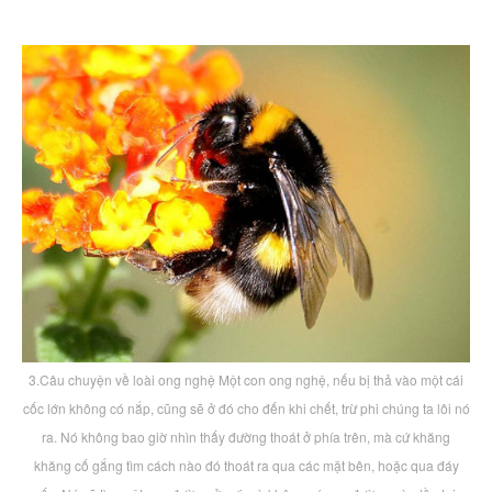
3.Câu chuyện về loài ong nghệ Một con ong nghệ, nếu bị thả vào một cái
cốc lớn không có nắp, cũng sẽ ở đó cho đến khi chết, trừ phi chúng ta lôi nó
ra. Nó không bao giờ nhìn thấy đường thoát ở phía trên, mà cứ khăng
khăng cố gắng tìm cách nào đó thoát ra qua các mặt bên, hoặc qua đáy