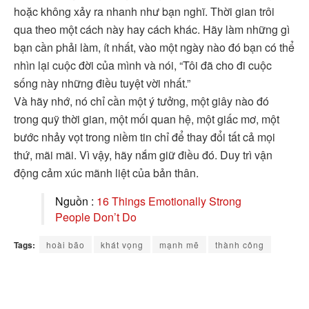
hoặc không xảy ra nhanh như bạn nghĩ. Thời gian trôi
qua theo một cách này hay cách khác. Hãy làm những gì
bạn cần phải làm, ít nhất, vào một ngày nào đó bạn có thể
nhìn lại cuộc đời của mình và nói, “Tôi đã cho đi cuộc
sống này những điều tuyệt vời nhất.”
Và hãy nhớ, nó chỉ cần một ý tưởng, một giây nào đó
trong quỹ thời gian, một mối quan hệ, một giấc mơ, một
bước nhảy vọt trong niềm tin chỉ để thay đổi tất cả mọi
thứ, mãi mãi. Vì vậy, hãy nắm giữ điều đó. Duy trì vận
động cảm xúc mãnh liệt của bản thân.
Nguồn :
16 Things Emotionally Strong
People Don’t Do
Tags:
hoài bão
khát vọng
mạnh mẽ
thành công