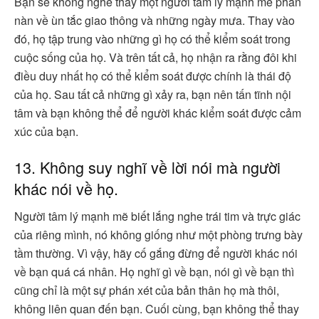
Bạn sẽ không nghe thấy một người tâm lý mạnh mẽ phàn
nàn về ùn tắc giao thông và những ngày mưa. Thay vào
đó, họ tập trung vào những gì họ có thể kiểm soát trong
cuộc sống của họ. Và trên tất cả, họ nhận ra rằng đôi khi
điều duy nhất họ có thể kiểm soát được chính là thái độ
của họ. Sau tất cả những gì xảy ra, bạn nên tấn tĩnh nội
tâm và bạn không thể để người khác kiểm soát được cảm
xúc của bạn.
13. Không suy nghĩ về lời nói mà người
khác nói về họ.
Người tâm lý mạnh mẽ biết lắng nghe trái tim và trực giác
của riêng mình, nó không giống như một phòng trưng bày
tầm thường. Vì vậy, hãy cố gắng đừng để người khác nói
về bạn quá cá nhân. Họ nghĩ gì về bạn, nói gì về bạn thì
cũng chỉ là một sự phán xét của bản thân họ mà thôi,
không liên quan đến bạn. Cuối cùng, bạn không thể thay