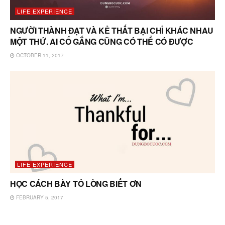
LIFE EXPERIENCE
NGƯỜI THÀNH ĐẠT VÀ KẺ THẤT BẠI CHỈ KHÁC NHAU
MỘT THỨ. AI CỐ GẮNG CŨNG CÓ THỂ CÓ ĐƯỢC
OCTOBER 11, 2017
LIFE EXPERIENCE
HỌC CÁCH BÀY TỎ LÒNG BIẾT ƠN
FEBRUARY 5, 2017