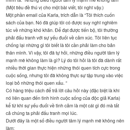
(Một tiêu đề thú vị cho một bài viết, tôi nghĩ vậy.)
Một phần email của Karla, trích dẫn là “Tôi thích cuốn
sách của bạn. Nó đã giúp tôi có được suy nghĩ nghiêm
túc về những khó khăn. Để đạt được tiến bộ, tôi thường
phải đấu tranh với sự yếu đuối về cảm xúc. Tôi liên tục
chống lại những gì tôi biết là tôi cần phải làm cho bản
thân mình. Vì vậy, tôi đã tự hỏi, những điều người tâm lý
mạnh mẽ không làm là gì? Lý do tôi hỏi là tôi đã dành rất
nhiều thời gian thực hiện những thói quen tích cực trong
cuộc sống, nhưng tôi đã không thực sự tập trung vào việc
loại bỏ những thói quen xấu. ”
Có hàng triệu cách để trả lời câu hỏi này (đặc biệt là khi
nó liên quan đến tình hình cuộc sống của độc giả Karla)
kể từ khi sự yếu đuối về tình cảm là một cái gì đó mà tất
cả chúng ta phải đấu tranh mọi lúc.
Dưới đây là một số điều người tâm lý mạnh mẽ không nên
làm: