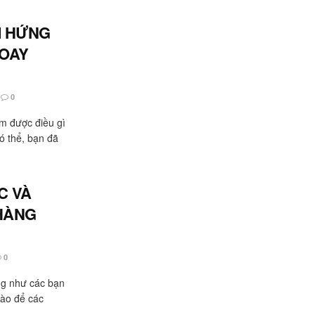
M HỨNG
XOAY
0
àm được điều gì
ó thể, bạn đã
C VÀ
HÀNG
0
ng như các bạn
nào để các