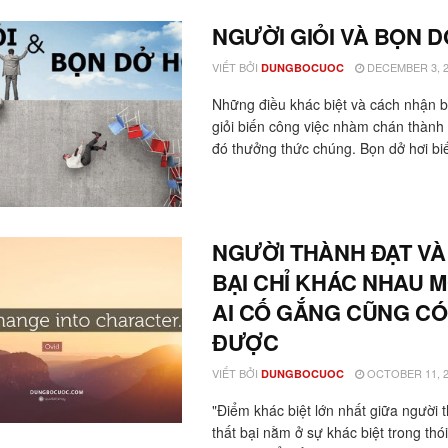
NGƯỜI GIỎI VÀ BỌN D
VIẾT BỞI
DECEMBER 3, 2
DUNGBOCUOC
Những điều khác biệt và cách nhận bi
giỏi biến công việc nhàm chán thành
đó thưởng thức chúng. Bọn dở hơi biế
NGƯỜI THÀNH ĐẠT VÀ
BẠI CHỈ KHÁC NHAU M
AI CỐ GẮNG CŨNG CÓ
ĐƯỢC
VIẾT BỞI
OCTOBER 11, 2
DUNGBOCUOC
"Điểm khác biệt lớn nhất giữa người 
thất bại nằm ở sự khác biệt trong thó