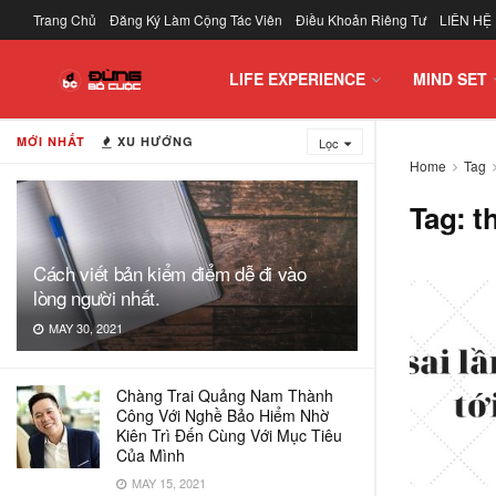
Trang Chủ
Đăng Ký Làm Cộng Tác Viên
Điều Khoản Riêng Tư
LIÊN HỆ
LIFE EXPERIENCE
MIND SET
MỚI NHẤT
XU HƯỚNG
Lọc
Home
Tag
Tag:
t
Cách viết bản kiểm điểm dễ đi vào
lòng người nhất.
MAY 30, 2021
Chàng Trai Quảng Nam Thành
Công Với Nghề Bảo Hiểm Nhờ
Kiên Trì Đến Cùng Với Mục Tiêu
Của Mình
MAY 15, 2021