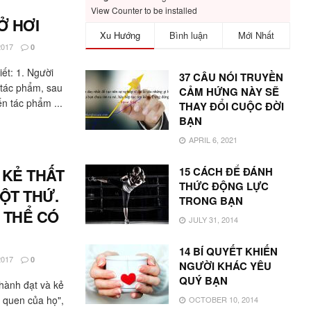
View Counter to be installed
Ở HƠI
Xu Hướng
Bình luận
Mới Nhất
017
0
ết: 1. Người
37 CÂU NÓI TRUYỀN
 tác phẩm, sau
CẢM HỨNG NÀY SẼ
n tác phẩm ...
THAY ĐỔI CUỘC ĐỜI
BẠN
APRIL 6, 2021
 KẺ THẤT
15 CÁCH ĐỂ ĐÁNH
THỨC ĐỘNG LỰC
ỘT THỨ.
TRONG BẠN
 THỂ CÓ
JULY 31, 2014
14 BÍ QUYẾT KHIẾN
017
0
NGƯỜI KHÁC YÊU
QUÝ BẠN
thành đạt và kẻ
i quen của họ",
OCTOBER 10, 2014