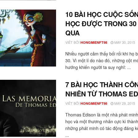
10 BÀI HỌC CUỘC SỐN
HỌC ĐƯỢC TRONG 30
QUA
VIẾT BỞI
MAY 30, 2015
HONGMIENFT98
Nhiều người cảm thấy bối rối khi họ 
30. Vì một lí do nào đó, những cột m
hướng khiến người ta suy nghĩ: ...
7 BÀI HỌC THÀNH CÔ
NHIÊN TỪ THOMAS ED
VIẾT BỞI
MAY 29, 2015
HONGMIENFT98
Thomas Edison là một nhà phát minh
học và một thương nhân cực kì thành
những phát minh có tác động đáng kể
...