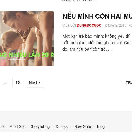
NẾU MÌNH CÒN HAI M
VIẾT BỞI
MAY 2, 2015
DUNGBOCUOC
Một bạn trẻ bảo mình: không yêu thì 
hết thời gian, biết làm gì cho vui. Có 
để làm nếu bạn còn trẻ, ...
…
10
Next
TR
ce
Mind Set
Storytelling
Du Học
New Gate
Blog