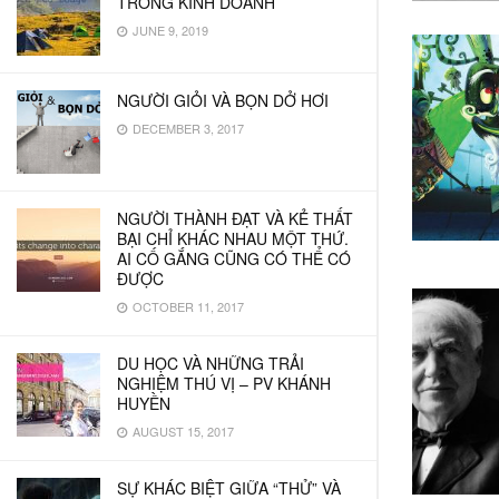
TRONG KINH DOANH
JUNE 9, 2019
NGƯỜI GIỎI VÀ BỌN DỞ HƠI
DECEMBER 3, 2017
NGƯỜI THÀNH ĐẠT VÀ KẺ THẤT
BẠI CHỈ KHÁC NHAU MỘT THỨ.
AI CỐ GẮNG CŨNG CÓ THỂ CÓ
ĐƯỢC
OCTOBER 11, 2017
DU HỌC VÀ NHỮNG TRẢI
NGHIỆM THÚ VỊ – PV KHÁNH
HUYỀN
AUGUST 15, 2017
SỰ KHÁC BIỆT GIỮA “THỬ” VÀ