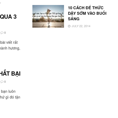
.
10 CÁCH ĐỂ THỨC
DẬY SỚM VÀO BUỔI
 QUA 3
SÁNG
JULY 22, 2014
0
ài viết rất
i hành hương,
HẤT BẠI
0
 bạn luôn
hứ gì đó tận