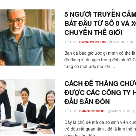
5 NGƯỜI TRUYỀN CẢ
BẮT ĐẦU TỪ SỐ 0 VÀ 
CHUYỂN THẾ GIỚI
VIẾT BỞI
MAY 18, 2015
HONGMIENFT98
Bạn đã bao giờ ước gì mình có thể l
đó đáng kinh ngạc trong đời mình? C
từng có một ước mơ lớn ...
CÁCH ĐỂ THĂNG CHỨ
ĐƯỢC CÁC CÔNG TY 
ĐẦU SĂN ĐÓN
VIẾT BỞI
MAY 3, 2015
DUNGBOCUOC
Đây là chủ để mà đa số sinh viên cũ
trẻ đều rất quan tâm , đó là làm thế 
công ty săn đón ...