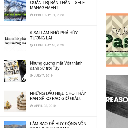
QUẢN TRỊ BẢN THÂN – SELF-
MANAGEMENT
FEBRUARY 21, 2020
9 SAI LẦM NHỎ PHÁ HỦY
TƯƠNG LAI
FEBRUARY 16, 2020
Những gương mặt Việt thành
danh xứ trời Tây
JULY 7, 2019
NHỮNG DẤU HIỆU CHO THẤY
BẠN SẼ KO BAO GIỜ GIÀU.
APRIL 22, 2019
LÀM SAO ĐỂ HUY ĐỘNG VỐN