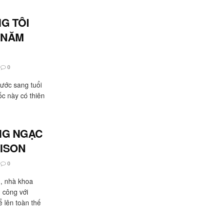
G TÔI
 NĂM
0
bước sang tuổi
ốc này có thiên
NG NGẠC
ISON
0
, nhà khoa
 công với
 lên toàn thế