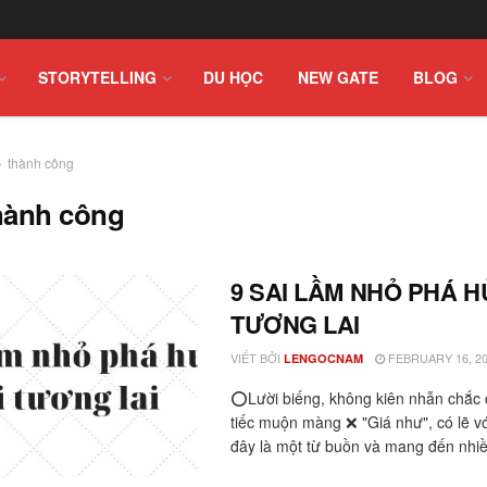
STORYTELLING
DU HỌC
NEW GATE
BLOG
thành công
hành công
9 SAI LẦM NHỎ PHÁ H
TƯƠNG LAI
VIẾT BỞI
FEBRUARY 16, 2
LENGOCNAM
⭕️Lười biếng, không kiên nhẫn chắc 
tiếc muộn màng ❌ "Giá như", có lẽ vớ
đây là một từ buồn và mang đến nhiề