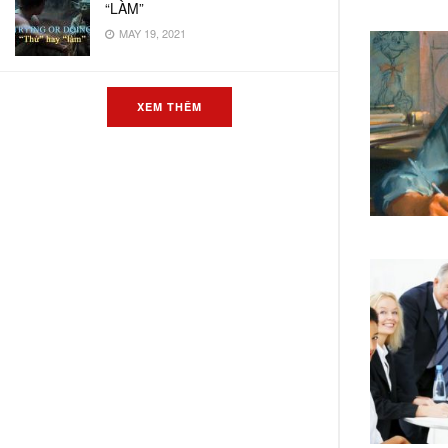
“LÀM”
MAY 19, 2021
XEM THÊM