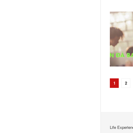
1
2
Life Experien