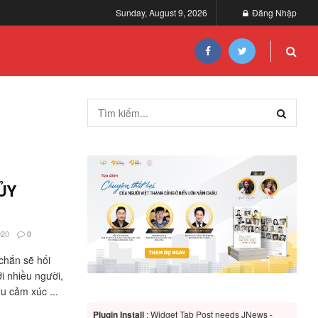
Sunday, August 9, 2026
Đăng Nhập
ỦY
020
0
chắn sẽ hối
i nhiều người,
u cảm xúc ...
Plugin Install
: Widget Tab Post needs JNews -