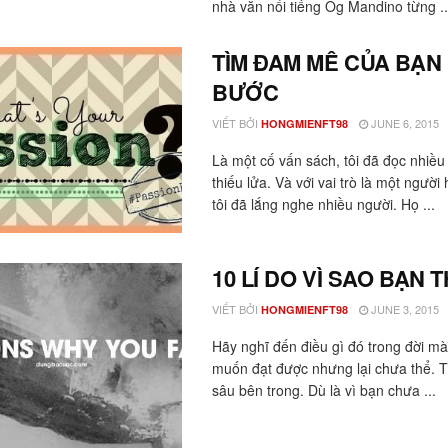
nhà văn nổi tiếng Og Mandino từng ..
TÌM ĐAM MÊ CỦA BẠN
BƯỚC
VIẾT BỞI
JUNE 6, 2015
HONGMIENFT98
Là một cố vấn sách, tôi đã đọc nhiều b
thiếu lửa. Và với vai trò là một ngườ
tôi đã lắng nghe nhiều người. Họ ...
10 LÍ DO VÌ SAO BẠN T
VIẾT BỞI
JUNE 3, 2015
HONGMIENFT98
Hãy nghĩ đến điều gì đó trong đời mà
muốn đạt được nhưng lại chưa thể. T
sâu bên trong. Dù là vì bạn chưa ...