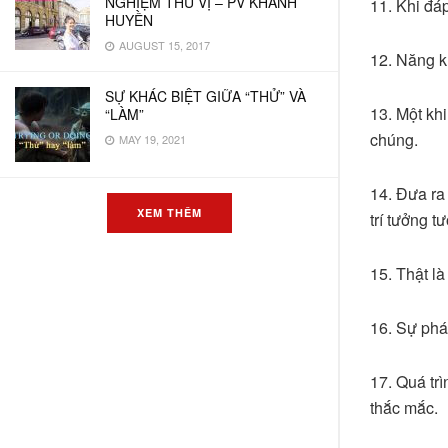
NGHIỆM THÚ VỊ – PV KHÁNH
11. Khi đáp
HUYỀN
AUGUST 15, 2017
12. Năng kh
SỰ KHÁC BIỆT GIỮA “THỬ” VÀ
13. Một kh
“LÀM”
chúng.
MAY 19, 2021
14. Đưa ra 
XEM THÊM
trí tưởng t
15. Thật là
16. Sự phát
17. Quá tr
thắc mắc.