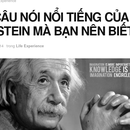
Experience
CÂU NÓI NỔI TIẾNG CỦA
STEIN MÀ BẠN NÊN BIẾ
14
trong
Life Experience