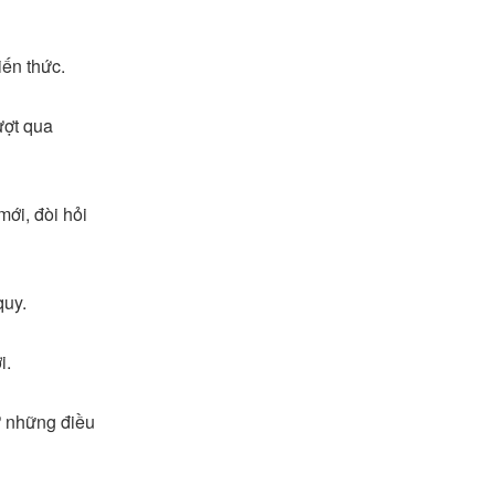
iến thức.
ượt qua
mới, đòi hỏi
quy.
i.
từ những điều