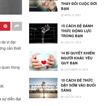
THAY ĐỔI CUỘC ĐỜI
BẠN
APRIL 6, 2021
15 CÁCH ĐỂ ĐÁNH
THỨC ĐỘNG LỰC
TRONG BẠN
tài vĩ đại
JULY 31, 2014
ứng cần thiết
14 BÍ QUYẾT KHIẾN
NGƯỜI KHÁC YÊU
QUÝ BẠN
u quan trọng
OCTOBER 10, 2014
10 CÁCH ĐỂ THỨC
DẬY SỚM VÀO BUỔI
ới.
SÁNG
JULY 22, 2014
à sự diễn đạt