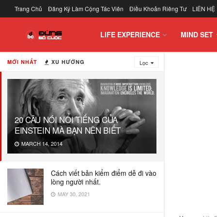
Trang Chủ
Đăng Ký Làm Cộng Tác Viên
Điều Khoản Riêng Tư
LIÊN HỆ
LIFE EXPERIENCE
MIND SET
MỚI NHẤT
XU HƯỚNG
Lọc
20 CÂU NÓI NỔI TIẾNG CỦA
EINSTEIN MÀ BẠN NÊN BIẾT
MARCH 14, 2014
Cách viết bản kiểm điểm dễ đi vào
lòng người nhất.
MAY 30, 2021