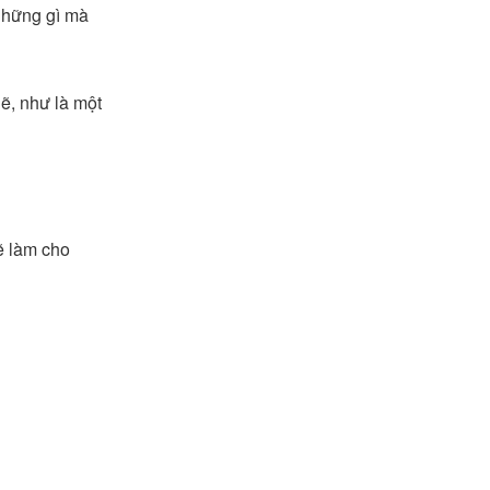
những gì mà
ẽ, như là một
ẽ làm cho