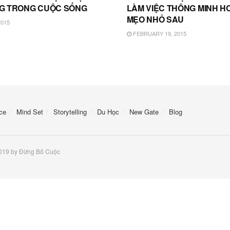
G TRONG CUỘC SỐNG
LÀM VIỆC THÔNG MINH HƠ
MẸO NHỎ SAU
2015
FEBRUARY 19, 2015
ce
Mind Set
Storytelling
Du Học
New Gate
Blog
2019 by Đừng Bỏ Cuộc