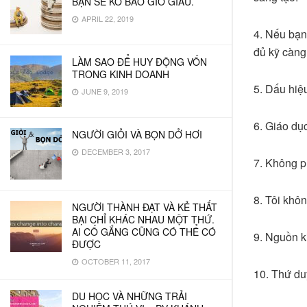
BẠN SẼ KO BAO GIỜ GIÀU.
APRIL 22, 2019
4. Nếu bạn
đủ kỹ càng
LÀM SAO ĐỂ HUY ĐỘNG VỐN
TRONG KINH DOANH
5. Dấu hiệu
JUNE 9, 2019
6. Giáo dục
NGƯỜI GIỎI VÀ BỌN DỞ HƠI
DECEMBER 3, 2017
7. Không ph
8. Tôi khôn
NGƯỜI THÀNH ĐẠT VÀ KẺ THẤT
BẠI CHỈ KHÁC NHAU MỘT THỨ.
AI CỐ GẮNG CŨNG CÓ THỂ CÓ
9. Nguồn k
ĐƯỢC
OCTOBER 11, 2017
10. Thứ duy
DU HỌC VÀ NHỮNG TRẢI