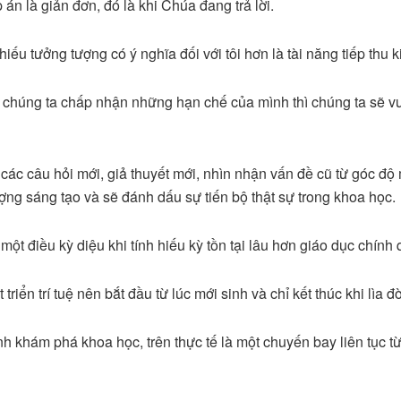
 án là giản đơn, đó là khi Chúa đang trả lời.
iếu tưởng tượng có ý nghĩa đối với tôi hơn là tài năng tiếp thu k
i chúng ta chấp nhận những hạn chế của mình thì chúng ta sẽ v
các câu hỏi mới, giả thuyết mới, nhìn nhận vấn đề cũ từ góc độ 
ượng sáng tạo và sẽ đánh dấu sự tiến bộ thật sự trong khoa học.
 một điều kỳ diệu khi tính hiếu kỳ tồn tại lâu hơn giáo dục chính 
 triển trí tuệ nên bắt đầu từ lúc mới sinh và chỉ kết thúc khi lìa đờ
ình khám phá khoa học, trên thực tế là một chuyến bay liên tục 