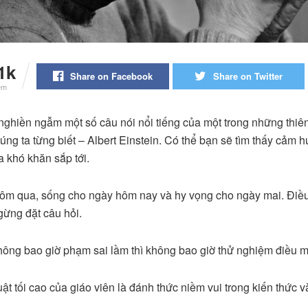
1k
Share on Facebook
Share on Twitter
em
nghiền ngẫm một số câu nói nổi tiếng của một trong những thiên 
ng ta từng biết – Albert Einstein. Có thể bạn sẽ tìm thấy cảm h
a khó khăn sắp tới.
hôm qua, sống cho ngày hôm nay và hy vọng cho ngày mai. Điề
gừng đặt câu hỏi.
hông bao giờ phạm sai lầm thì không bao giờ thử nghiệm điều m
ật tối cao của giáo viên là đánh thức niềm vui trong kiến thức v