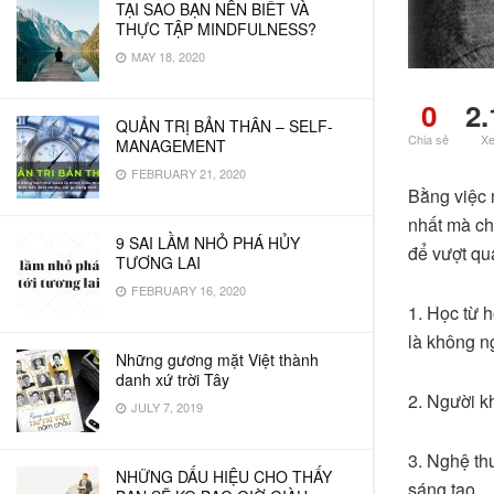
TẠI SAO BẠN NÊN BIẾT VÀ
THỰC TẬP MINDFULNESS?
MAY 18, 2020
0
2.
QUẢN TRỊ BẢN THÂN – SELF-
Chia sẻ
X
MANAGEMENT
FEBRUARY 21, 2020
Bằng việc 
nhất mà chú
9 SAI LẦM NHỎ PHÁ HỦY
để vượt qu
TƯƠNG LAI
FEBRUARY 16, 2020
1. Học từ 
là không n
Những gương mặt Việt thành
danh xứ trời Tây
2. Người k
JULY 7, 2019
3. Nghệ thu
NHỮNG DẤU HIỆU CHO THẤY
sáng tạo.