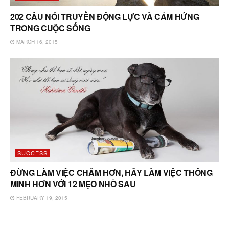
202 CÂU NÓI TRUYỀN ĐỘNG LỰC VÀ CẢM HỨNG
TRONG CUỘC SỐNG
MARCH 16, 2015
SUCCESS
ĐỪNG LÀM VIỆC CHĂM HƠN, HÃY LÀM VIỆC THÔNG
MINH HƠN VỚI 12 MẸO NHỎ SAU
FEBRUARY 19, 2015