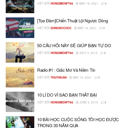
VIẾT BỞI
HONGMIENFT98
MAY 19, 2021
0
[Tọa Đàm]Chiến Thuật Lội Ngược Dòng
VIẾT BỞI
DUNGBOCUOC
MAY 19, 2021
0
50 CÂU HỎI NÀY SẼ GIÚP BẠN TỰ DO
VIẾT BỞI
HONGMIENFT98
JULY 3, 2015
0
Radio #1 : Giấc Mơ Và Niềm Tin
VIẾT BỞI
THUYNGAN
MAY 19, 2021
0
10 LÍ DO VÌ SAO BẠN THẤT BẠI
VIẾT BỞI
HONGMIENFT98
JUNE 3, 2015
0
10 BÀI HỌC CUỘC SỐNG TÔI HỌC ĐƯỢC
TRONG 30 NĂM QUA