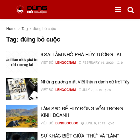
Home
Tag
đừng bỏ cuộc
Tag:
đừng bỏ cuộc
9 SAI LẦM NHỎ PHÁ HỦY TƯƠNG LAI
VIẾT BỞI
LENGOCNAM
FEBRUARY 16, 2020
0
Những gương mặt Việt thành danh xứ trời Tây
VIẾT BỞI
LENGOCNAM
JULY 7, 2019
0
LÀM SAO ĐỂ HUY ĐỘNG VỐN TRONG
KINH DOANH
VIẾT BỞI
DUNGBOCUOC
JUNE 9, 2019
0
SỰ KHÁC BIỆT GIỮA “THỬ” VÀ “LÀM”