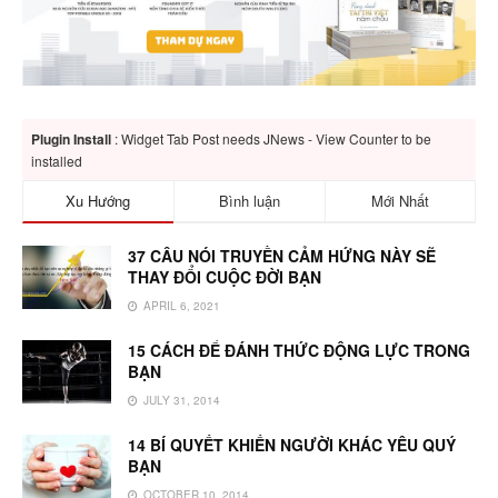
Plugin Install
: Widget Tab Post needs JNews - View Counter to be
installed
Xu Hướng
Bình luận
Mới Nhất
37 CÂU NÓI TRUYỀN CẢM HỨNG NÀY SẼ
THAY ĐỔI CUỘC ĐỜI BẠN
APRIL 6, 2021
15 CÁCH ĐỂ ĐÁNH THỨC ĐỘNG LỰC TRONG
BẠN
JULY 31, 2014
14 BÍ QUYẾT KHIẾN NGƯỜI KHÁC YÊU QUÝ
BẠN
OCTOBER 10, 2014