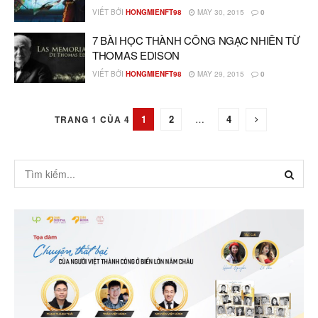
VIẾT BỞI
HONGMIENFT98
MAY 30, 2015
0
7 BÀI HỌC THÀNH CÔNG NGẠC NHIÊN TỪ
THOMAS EDISON
VIẾT BỞI
HONGMIENFT98
MAY 29, 2015
0
1
2
…
4
TRANG 1 CỦA 4