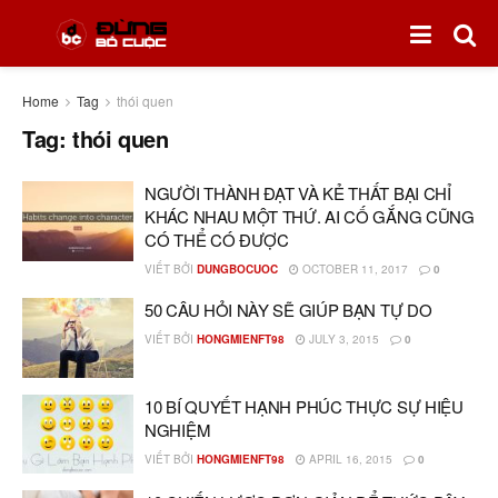
Home
Tag
thói quen
Tag:
thói quen
NGƯỜI THÀNH ĐẠT VÀ KẺ THẤT BẠI CHỈ
KHÁC NHAU MỘT THỨ. AI CỐ GẮNG CŨNG
CÓ THỂ CÓ ĐƯỢC
VIẾT BỞI
DUNGBOCUOC
OCTOBER 11, 2017
0
50 CÂU HỎI NÀY SẼ GIÚP BẠN TỰ DO
VIẾT BỞI
HONGMIENFT98
JULY 3, 2015
0
10 BÍ QUYẾT HẠNH PHÚC THỰC SỰ HIỆU
NGHIỆM
VIẾT BỞI
HONGMIENFT98
APRIL 16, 2015
0