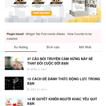
Plugin Install
: Widget Tab Post needs JNews - View Counter to be
installed
Xu Hướng
Bình luận
Mới Nhất
37 CÂU NÓI TRUYỀN CẢM HỨNG NÀY SẼ
THAY ĐỔI CUỘC ĐỜI BẠN
APRIL 6, 2021
15 CÁCH ĐỂ ĐÁNH THỨC ĐỘNG LỰC TRONG
BẠN
JULY 31, 2014
14 BÍ QUYẾT KHIẾN NGƯỜI KHÁC YÊU QUÝ
BẠN