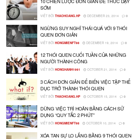
10 CHIẾN LƯỢC ĐƠN GIẢN ĐỂ THỨC DẬY
SỚM
VIẾT BỞI
THAOHOANG.HP
DECEMBER 23, 2014
0
NGỪNG SUY NGHĨ THÁI QUÁ VỚI 9 THÓI
QUEN ĐƠN GIẢN
VIẾT BỞI
HONGMIENFT98
DECEMBER 19, 2014
0
12 THÓI QUEN CUỐI TUẦN CỦA NHỮNG
NGƯỜI THÀNH CÔNG
VIẾT BỞI
HONGHANH1991
OCTOBER 21, 2014
0
3 CÁCH ĐƠN GIẢN ĐỂ BIẾN VIỆC TẬP THỂ
DỤC TRỞ THÀNH THÓI QUEN
VIẾT BỞI
THAOHOANG.HP
OCTOBER 15, 2014
0
DỪNG VIỆC TRÌ HOÃN BẰNG CÁCH SỬ
DỤNG “QUY TẮC 2 PHÚT”
VIẾT BỞI
HONGMIENFT98
OCTOBER 10, 2014
0
XÓA TAN SỰ LO LẮNG BẰNG 9 THÓI QUEN