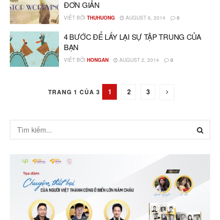
ĐƠN GIẢN
VIẾT BỞI
THUHUONG
AUGUST 6, 2014
0
4 BƯỚC ĐỂ LẤY LẠI SỰ TẬP TRUNG CỦA
BẠN
VIẾT BỞI
HONGAN
AUGUST 2, 2014
0
1
2
3
TRANG 1 CỦA 3