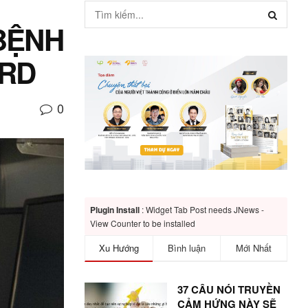
 BỆNH
ARD
0
Plugin Install
: Widget Tab Post needs JNews -
View Counter to be installed
Xu Hướng
Bình luận
Mới Nhất
37 CÂU NÓI TRUYỀN
CẢM HỨNG NÀY SẼ