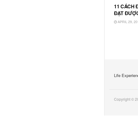
11 CÁCH 
ĐẠT ĐƯỢ
APRIL 29, 20
Life Experien
Copyright © 