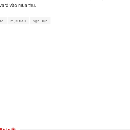
vard vào mùa thu.
rd
mục tiêu
nghị lực
Bài viết