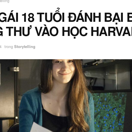
telling
GÁI 18 TUỔI ĐÁNH BẠI
 THƯ VÀO HỌC HARV
4
trong
Storytelling