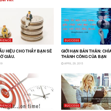
ERIENCE
SUCCESS
U HIỆU CHO THẤY BẠN SẼ
GIỚI HẠN BẢN THÂN: CHÌ
Ờ GIÀU.
THÀNH CÔNG CỦA BẠN
19
APRIL 29, 2015
ERIENCE
SUCCESS