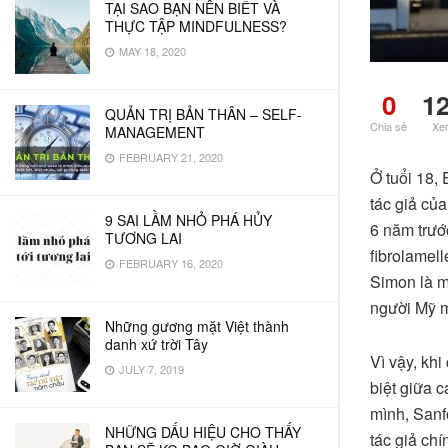
TẠI SAO BẠN NÊN BIẾT VÀ
THỰC TẬP MINDFULNESS?
MAY 18, 2020
0
1
QUẢN TRỊ BẢN THÂN – SELF-
Chia sẻ
Xe
MANAGEMENT
FEBRUARY 21, 2020
Ở tuổi 18,
tác giả củ
9 SAI LẦM NHỎ PHÁ HỦY
6 năm trướ
TƯƠNG LAI
fibrolamell
FEBRUARY 16, 2020
Simon là m
người Mỹ mỗ
Những gương mặt Việt thành
danh xứ trời Tây
Vì vậy, kh
JULY 7, 2019
biệt giữa 
mình, Sanf
NHỮNG DẤU HIỆU CHO THẤY
tác giả ch