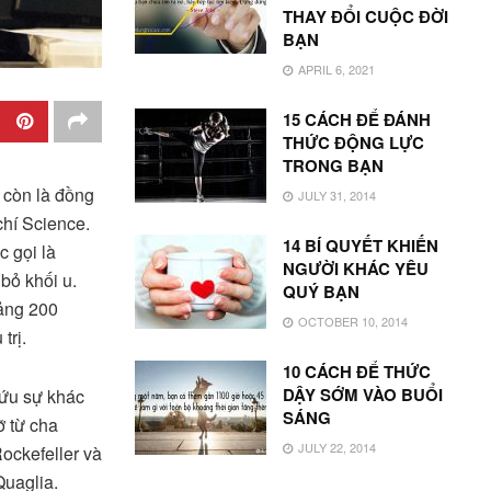
THAY ĐỔI CUỘC ĐỜI
BẠN
APRIL 6, 2021
15 CÁCH ĐỂ ĐÁNH
THỨC ĐỘNG LỰC
TRONG BẠN
 còn là đồng
JULY 31, 2014
chí Science.
14 BÍ QUYẾT KHIẾN
 gọi là
NGƯỜI KHÁC YÊU
bỏ khối u.
QUÝ BẠN
oảng 200
OCTOBER 10, 2014
trị.
10 CÁCH ĐỂ THỨC
DẬY SỚM VÀO BUỔI
cứu sự khác
SÁNG
ỡ từ cha
JULY 22, 2014
ockefeller và
Quaglia.