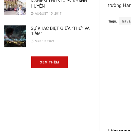
NGHIỆM THÚ VỊ – PV KHÁNH
trường Har
HUYỀN
AUGUST 15, 2017
Tags:
hava
SỰ KHÁC BIỆT GIỮA “THỬ” VÀ
“LÀM”
MAY 19, 2021
XEM THÊM
Liên quan