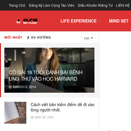
Trang Chủ
Đăng Ký Làm Cộng Tác Viên
Điều Khoản Riêng Tư
LIÊN HỆ
LIFE EXPERIENCE
MIND SET
MỚI NHẤT
XU HƯỚNG
Lọc
CÔ GÁI 18 TUỔI ĐÁNH BẠI BỆNH
UNG THƯ VÀO HỌC HARVARD
MARCH 3, 2014
Cách viết bản kiểm điểm dễ đi vào
lòng người nhất.
MAY 30, 2021