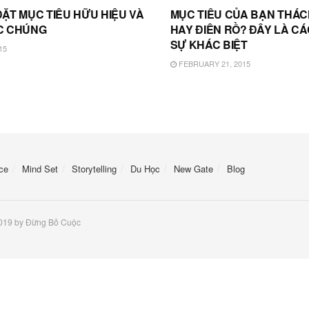
ĐẶT MỤC TIÊU HỮU HIỆU VÀ
MỤC TIÊU CỦA BẠN THÁ
C CHÚNG
HAY ĐIÊN RỒ? ĐÂY LÀ CÁ
SỰ KHÁC BIỆT
15
FEBRUARY 21, 2015
ce
Mind Set
Storytelling
Du Học
New Gate
Blog
2019 by Đừng Bỏ Cuộc