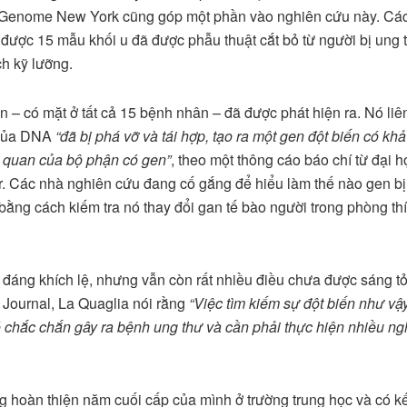
 Genome New York cũng góp một phần vào nghiên cứu này. Cá
 được 15 mẫu khối u đã được phẫu thuật cắt bỏ từ người bị ung
ch kỹ lưỡng.
ến – có mặt ở tất cả 15 bệnh nhân – đã được phát hiện ra. Nó li
của DNA
“đã bị phá vỡ và tái hợp, tạo ra một gen đột biến có kh
 quan của bộ phận có gen”
, theo một thông cáo báo chí từ đại h
r. Các nhà nghiên cứu đang cố gắng để hiểu làm thế nào gen bị
 bằng cách kiếm tra nó thay đổi gan tế bào người trong phòng t
t đáng khích lệ, nhưng vẫn còn rất nhiều điều chưa được sáng tỏ
t Journal, La Quaglia nói rằng
“Việc tìm kiếm sự đột biến như vậ
ó chắc chắn gây ra bệnh ung thư và cần phải thực hiện nhiều n
 hoàn thiện năm cuối cấp của mình ở trường trung học và có k