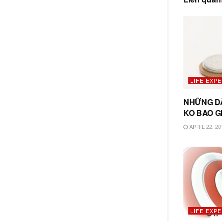
LIFE EXP
NHỮNG DẤ
KO BAO GI
APRIL 22, 20
LIFE EXP