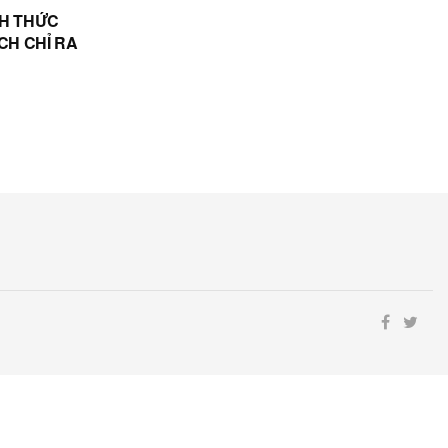
CH THỨC
CH CHỈ RA