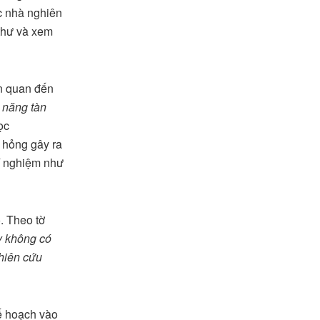
c nhà nghiên
 thư và xem
ên quan đến
ả năng tàn
ọc
 hỏng gây ra
hí nghiệm như
. Theo tờ
y không có
ghiên cứu
ế hoạch vào