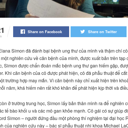
21
Share on Facebook
Share on Twitter
m
 Elana Simon đã đánh bại bệnh ung thư của mình và thậm chí cô
a một nghiên cứu về căn bệnh của mình, được xuất bản trên tạp 
c, Simon được chẩn đoán mắc bệnh ung thư gan hiếm gặp, được
er. Khi căn bệnh của cô được phát hiện, cô đã phẫu thuật để cắt 
ột trường hợp may mắn. Vì căn bệnh này chỉ xuất hiện trên kh
i năm, khá hiếm nên rất khó khăn để phát hiện kịp thời và điều 
i còn ở trường trung học, Simon lấy bản thân mình ra để nghiên 
các tế bào khối u và các mô gan khỏe mạnh. Cô gái có sự giúp đ
ord Simon – người đứng đầu một phòng thí nghiệm tại đại học R
ính của nghiên cứu này – bác sĩ phẫu thuật nhi khoa Michael La