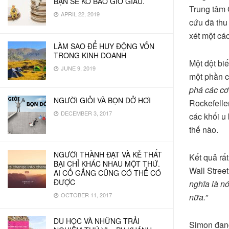
BẠN SẼ KO BAO GIỜ GIÀU.
Trung tâm
APRIL 22, 2019
cứu đã thu
xét một cá
LÀM SAO ĐỂ HUY ĐỘNG VỐN
TRONG KINH DOANH
Một đột bi
JUNE 9, 2019
một phần 
phá các cơ
NGƯỜI GIỎI VÀ BỌN DỞ HƠI
Rockefelle
DECEMBER 3, 2017
các khối u
thế nào.
NGƯỜI THÀNH ĐẠT VÀ KẺ THẤT
Kết quả rấ
BẠI CHỈ KHÁC NHAU MỘT THỨ.
Wall Stree
AI CỐ GẮNG CŨNG CÓ THỂ CÓ
ĐƯỢC
nghĩa là n
OCTOBER 11, 2017
nữa.”
DU HỌC VÀ NHỮNG TRẢI
Simon đang