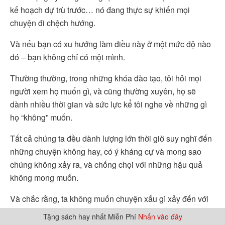
kế hoạch dự trù trước… nó đang thực sự khiến mọi
chuyện đi chệch hướng.
Và nếu bạn có xu hướng làm điều này ở một mức độ nào
đó – bạn không chỉ có một mình.
Thường thường, trong những khóa đào tạo, tôi hỏi mọi
người xem họ muốn gì, và cũng thường xuyên, họ sẽ
dành nhiều thời gian và sức lực kể tôi nghe về những gì
họ “không” muốn.
Tất cả chúng ta đều dành lượng lớn thời giờ suy nghĩ đến
những chuyện không hay, có ý kháng cự và mong sao
chúng không xảy ra, và chống chọi với những hậu quả
không mong muốn.
Và chắc rằng, ta không muốn chuyện xấu gì xảy đến với
mình, vậy nên có những dự trù hợp lí cũng tốt thôi. Nhưng
Tặng sách hay nhất Miễn Phí
Nhấn vào đây
việc nghĩ về những gì ta không muốn thực sự khiến ta