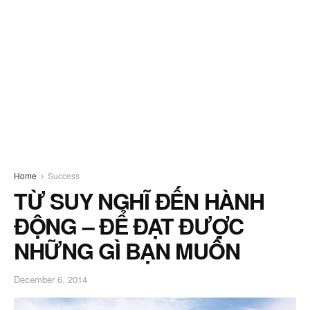
Home
Success
TỪ SUY NGHĨ ĐẾN HÀNH
ĐỘNG – ĐỂ ĐẠT ĐƯỢC
NHỮNG GÌ BẠN MUỐN
December 6, 2014