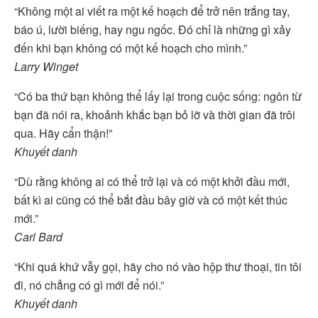
“Không một ai viết ra một kế hoạch để trở nên trắng tay,
báo ú, lười biếng, hay ngu ngốc. Đó chỉ là những gì xảy
đến khi bạn không có một kế hoạch cho mình.”
Larry Winget
“Có ba thứ bạn không thể lấy lại trong cuộc sống: ngôn từ
bạn đã nói ra, khoảnh khắc bạn bỏ lỡ và thời gian đã trôi
qua. Hãy cẩn thận!”
Khuyết danh
“Dù rằng không ai có thể trở lại và có một khởi đầu mới,
bất kì ai cũng có thể bắt đầu bây giờ và có một kết thúc
mới.”
Carl Bard
“Khi quá khứ vẫy gọi, hãy cho nó vào hộp thư thoại, tin tôi
đi, nó chẳng có gì mới để nói.”
Khuyết danh