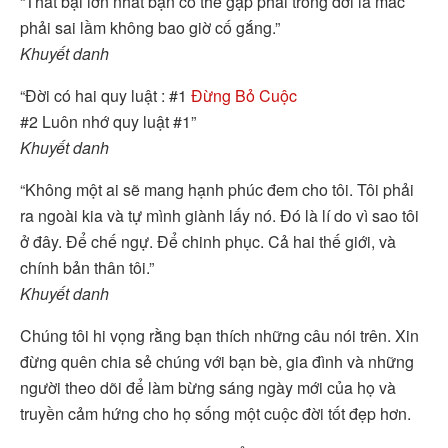
“Thất bại lớn nhất bạn có thể gặp phải trong đời là mắc
phải sai lầm không bao giờ cố gắng.”
Khuyết danh
“Đời có hai quy luật : #1
Đừng Bỏ Cuộc
#2 Luôn nhớ quy luật #1”
Khuyết danh
“Không một ai sẽ mang hạnh phúc đem cho tôi. Tôi phải
ra ngoài kia và tự mình giành lấy nó. Đó là lí do vì sao tôi
ở đây. Để chế ngự. Để chinh phục. Cả hai thế giới, và
chính bản thân tôi.”
Khuyết danh
Chúng tôi hi vọng rằng bạn thích những câu nói trên. Xin
đừng quên chia sẻ chúng với bạn bè, gia đình và những
người theo dõi để làm bừng sáng ngày mới của họ và
truyền cảm hứng cho họ sống một cuộc đời tốt đẹp hơn.