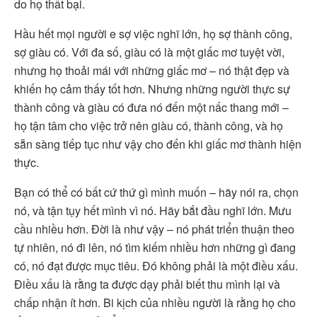
do họ thất bại.
Hầu hết mọi người e sợ việc nghĩ lớn, họ sợ thành công,
sợ giàu có. Với đa số, giàu có là một giấc mơ tuyệt vời,
nhưng họ thoải mái với những giấc mơ – nó thật đẹp và
khiến họ cảm thấy tốt hơn. Nhưng những người thực sự
thành công và giàu có đưa nó đến một nấc thang mới –
họ tận tâm cho việc trở nên giàu có, thành công, và họ
sẵn sàng tiếp tục như vậy cho đến khi giấc mơ thành hiện
thực.
Bạn có thể có bất cứ thứ gì mình muốn – hãy nói ra, chọn
nó, và tận tụy hết mình vì nó. Hãy bắt đầu nghĩ lớn. Mưu
cầu nhiều hơn. Đời là như vậy – nó phát triển thuận theo
tự nhiên, nó đi lên, nó tìm kiếm nhiều hơn những gì đang
có, nó đạt được mục tiêu. Đó không phải là một điều xấu.
Điều xấu là rằng ta được dạy phải biết thu mình lại và
chấp nhận ít hơn. Bi kịch của nhiều người là rằng họ cho