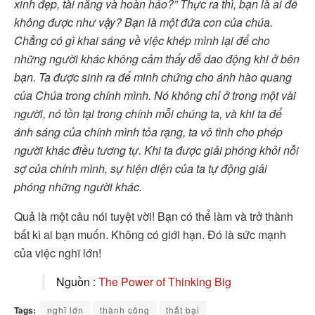
xinh đẹp, tài năng và hoàn hảo?” Thực ra thì, bạn là ai để
không được như vậy? Bạn là một đứa con của chúa.
Chẳng có gì khai sáng về việc khép mình lại để cho
những người khác không cảm thấy dễ dao động khi ở bên
bạn. Ta được sinh ra để minh chứng cho ánh hào quang
của Chúa trong chính mình. Nó không chỉ ở trong một vài
người, nó tồn tại trong chính mỗi chúng ta, và khi ta để
ánh sáng của chính mình tỏa rạng, ta vô tình cho phép
người khác điều tương tự. Khi ta được giải phóng khỏi nỗi
sợ của chính mình, sự hiện diện của ta tự động giải
phóng những người khác.
Quả là một câu nói tuyệt vời! Bạn có thể làm và trở thành
bất kì ai bạn muốn. Không có giới hạn. Đó là sức mạnh
của việc nghĩ lớn!
Nguồn :
The Power of Thinking Big
Tags:
nghĩ lớn
thành công
thất bại