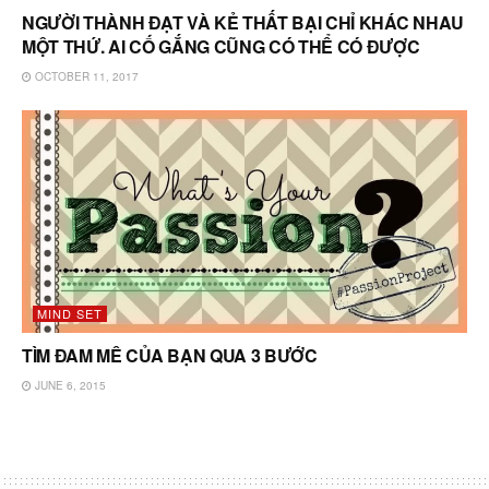
NGƯỜI THÀNH ĐẠT VÀ KẺ THẤT BẠI CHỈ KHÁC NHAU
MỘT THỨ. AI CỐ GẮNG CŨNG CÓ THỂ CÓ ĐƯỢC
OCTOBER 11, 2017
MIND SET
TÌM ĐAM MÊ CỦA BẠN QUA 3 BƯỚC
JUNE 6, 2015