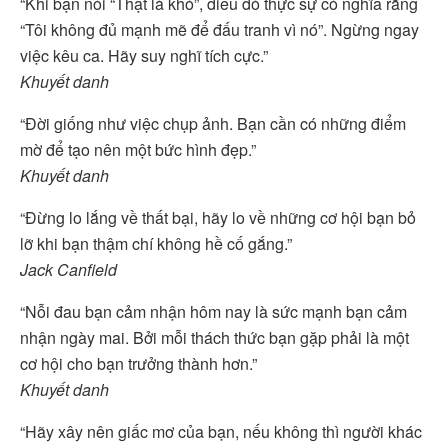
“Khi bạn nói “Thật là khó”, điều đó thực sự có nghĩa rằng
“Tôi không đủ mạnh mẽ để đấu tranh vì nó”. Ngừng ngay
việc kêu ca. Hãy suy nghĩ tích cực.”
Khuyết danh
“Đời giống như việc chụp ảnh. Bạn cần có những điểm
mờ để tạo nên một bức hình đẹp.”
Khuyết danh
“Đừng lo lắng về thất bại, hãy lo về những cơ hội bạn bỏ
lỡ khi bạn thậm chí không hề cố gắng.”
Jack Canfield
“Nỗi đau bạn cảm nhận hôm nay là sức mạnh bạn cảm
nhận ngày mai. Bởi mỗi thách thức bạn gặp phải là một
cơ hội cho bạn trưởng thành hơn.”
Khuyết danh
“Hãy xây nên giấc mơ của bạn, nếu không thì người khác