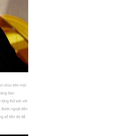
n chúc trên một
 hàng đan.
từng thử sức với
a. Bước ngoặt đến
g số tiền đó để