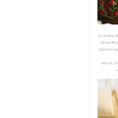
Dù là dòng dõ
bỏ học để đ
Quốc) khi ngo
Hiện tại, Ch
c