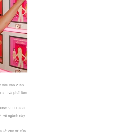
t đầu vào 2 lần.
u cao và phải làm
 được 5.000 USD.
hức về ngành này
m kết cho đi” của