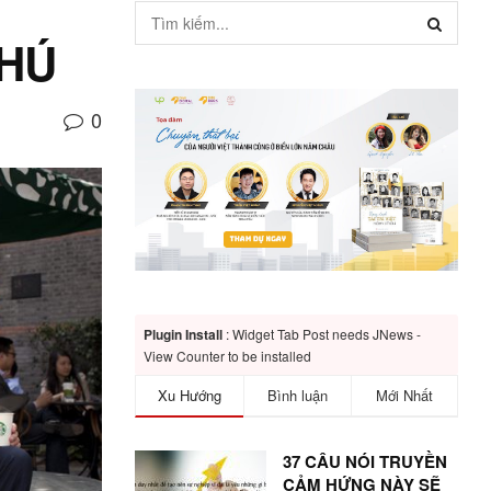
PHÚ
0
Plugin Install
: Widget Tab Post needs JNews -
View Counter to be installed
Xu Hướng
Bình luận
Mới Nhất
37 CÂU NÓI TRUYỀN
CẢM HỨNG NÀY SẼ