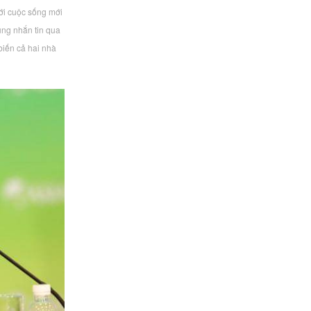
với cuộc sống mới
ụng nhắn tin qua
biến cả hai nhà