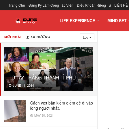
Trang Chủ
Đăng Ký Làm Cộng Tác Viên
Điều Khoản Riêng Tư
LIÊN HỆ
LIFE EXPERIENCE
MIND SET
MỚI NHẤT
XU HƯỚNG
Lọc
TỪ TAY TRẮNG THÀNH TỈ PHÚ
JUNE 11, 2014
Cách viết bản kiểm điểm dễ đi vào
lòng người nhất.
MAY 30, 2021