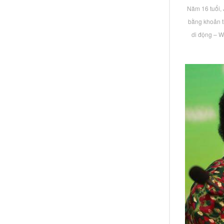
Năm 16 tuổi, 
bằng khoản t
di động – W