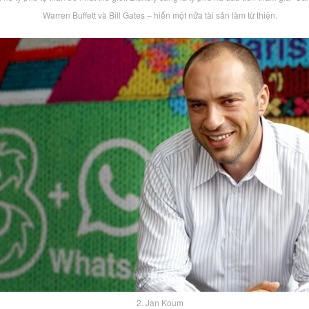
Warren Buffett và Bill Gates – hiến một nửa tài sản làm từ thiện.
2. Jan Koum