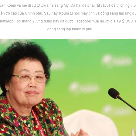
Jan Koum và mẹ di cư từ Ukraine sang Mỹ. Cả hai đã phải rất vất vả để thích nghi 
iền trợ cấp của Chính phủ. Sau này, Koum tự học máy tính và đồng sáng lập ứng d
hatsApp. Hồi tháng 2, ứng dụng này đã được Facebook mua lại với giá 19 tỷ USD, 
đồng sáng lập thành tỷ phú.