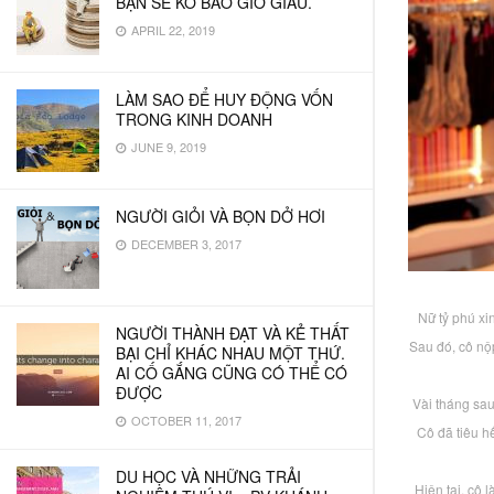
BẠN SẼ KO BAO GIỜ GIÀU.
APRIL 22, 2019
LÀM SAO ĐỂ HUY ĐỘNG VỐN
TRONG KINH DOANH
JUNE 9, 2019
NGƯỜI GIỎI VÀ BỌN DỞ HƠI
DECEMBER 3, 2017
Nữ tỷ phú xi
NGƯỜI THÀNH ĐẠT VÀ KẺ THẤT
Sau đó, cô nộ
BẠI CHỈ KHÁC NHAU MỘT THỨ.
AI CỐ GẮNG CŨNG CÓ THỂ CÓ
ĐƯỢC
Vài tháng sau
OCTOBER 11, 2017
Cô đã tiêu h
DU HỌC VÀ NHỮNG TRẢI
Hiện tại, cô 