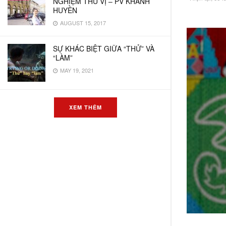
NGHIỆM THÚ VỊ – PV KHÁNH
HUYỀN
AUGUST 15, 2017
SỰ KHÁC BIỆT GIỮA “THỬ” VÀ
“LÀM”
MAY 19, 2021
XEM THÊM