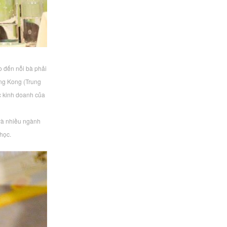
o đến nỗi bà phải
ong Kong (Trung
ệc kinh doanh của
ử và nhiều ngành
học.