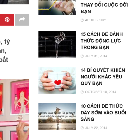
THAY ĐỔI CUỘC ĐỜI
BẠN
APRIL 6, 2021
15 CÁCH ĐỂ ĐÁNH
, tỷ
THỨC ĐỘNG LỰC
TRONG BẠN
ần,
JULY 31, 2014
bất
14 BÍ QUYẾT KHIẾN
NGƯỜI KHÁC YÊU
QUÝ BẠN
OCTOBER 10, 2014
10 CÁCH ĐỂ THỨC
DẬY SỚM VÀO BUỔI
SÁNG
JULY 22, 2014