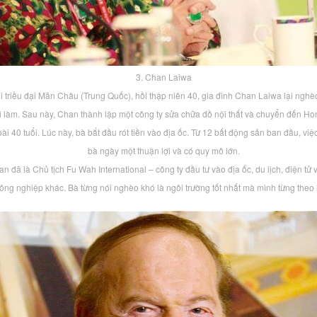
3. Chan Laiwa
i triều đại Mãn Châu (Trung Quốc), hồi thập niên 40, gia đình Chan Laiwa lại nghè
i làm. Sau này, Chan thành lập một công ty sửa chữa đồ nội thất và chuyển đến H
ài 40 tuổi. Lúc này, bà bắt đầu rót tiền vào địa ốc. Từ 12 bất động sản ban đầu, vi
bà ngày một thuận lợi và có quy mô lớn.
an đã là Chủ tịch Fu Wah International – công ty đầu tư vào địa ốc, du lịch, điện t
ông nghiệp khác. Bà từng nói nghèo khó là ngôi trường tốt nhất mà mình từng theo 