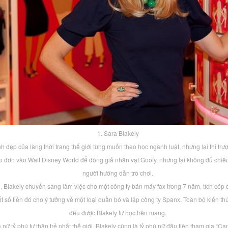
1. Sara Blakely
nh đẹp của làng thời trang thế giới từng muốn theo học ngành luật, nhưng lại thi trượ
p đơn vào Walt Disney World để đóng giả nhân vật Goofy, nhưng lại không đủ chiề
người hướng dẫn trò chơi.
, Blakely chuyển sang làm việc cho một công ty bán máy fax trong 7 năm, tích cóp
ết số tiền đó cho ý tưởng về một loại quần bó và lập công ty Spanx. Toàn bộ kiến t
đều được Blakely tự học trên mạng.
là nữ tỷ phú tự thân trẻ nhất thế giới. Blakely cũng là tỷ phú nữ đầu tiên tham gia “Ca