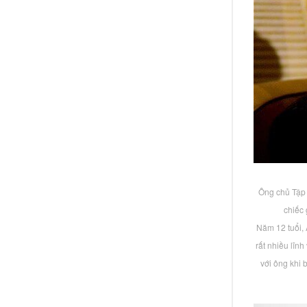
Ông chủ Tập 
chiếc 
Năm 12 tuổi, 
rất nhiều lĩn
với ông khi 