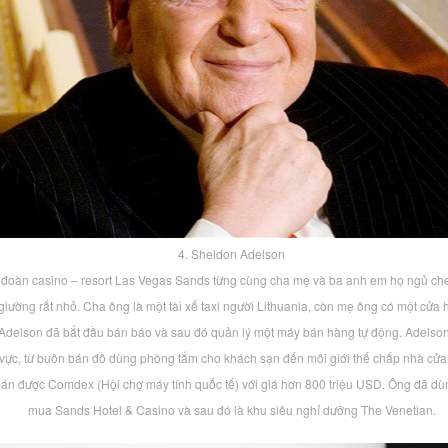
4. Sheldon Adelson
đoàn casino – resort Las Vegas Sands từng cùng cha mẹ và ba anh em họ ngủ che
giường rất nhỏ. Cha ông là một tài xế taxi người Lithuania, còn mẹ ông có một cửa
Adelson đã bắt đầu bán báo và sau đó quản lý một máy bán hàng tự động. Adelson 
h vực, từ buôn bán đồ dùng phòng tắm cho khách sạn đến môi giới thế chấp nhà cử
bán được Comdex (Hội chợ máy tính quốc tế) với giá hơn 800 triệu USD. Ông đã dùn
mua Sands Hotel & Casino và sau đó là khu siêu nghỉ dưỡng The Venetian.