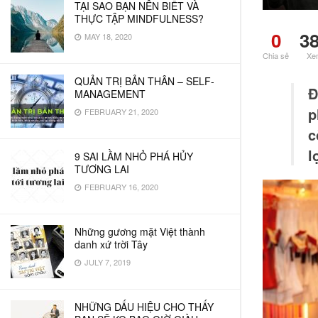
TẠI SAO BẠN NÊN BIẾT VÀ
THỰC TẬP MINDFULNESS?
0
3
MAY 18, 2020
Chia sẻ
Xe
QUẢN TRỊ BẢN THÂN – SELF-
Đ
MANAGEMENT
p
FEBRUARY 21, 2020
c
l
9 SAI LẦM NHỎ PHÁ HỦY
TƯƠNG LAI
FEBRUARY 16, 2020
Những gương mặt Việt thành
danh xứ trời Tây
JULY 7, 2019
NHỮNG DẤU HIỆU CHO THẤY