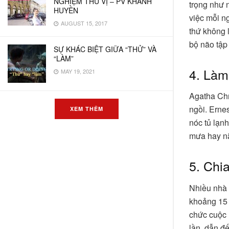
NGHIỆM THÚ VỊ – PV KHÁNH
trọng như 
HUYỀN
việc mỗi n
AUGUST 15, 2017
thứ không 
bộ não tập
SỰ KHÁC BIỆT GIỮA “THỬ” VÀ
“LÀM”
4. Làm
MAY 19, 2021
Agatha Chri
ngồi. Erne
XEM THÊM
nóc tủ lạnh
mưa hay n
5. Chi
Nhiều nhà 
khoảng 15 
chức cuộc 
lần, dẫn đ