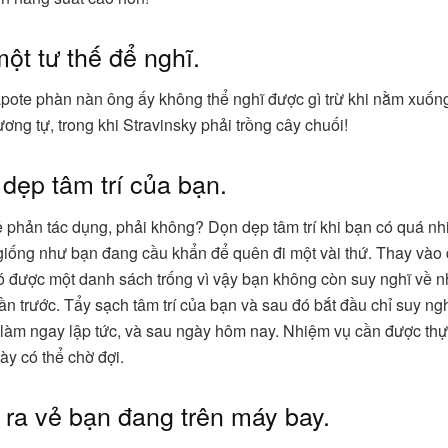
ột tư thế để nghĩ.
ote phàn nàn ông ấy không thể nghĩ được gì trừ khi nằm xuống
ơng tự, trong khi Stravinsky phải trồng cây chuối!
 dẹp tâm trí của bạn.
 phản tác dụng, phải không? Dọn dẹp tâm trí khi bạn có quá nh
giống như bạn đang cầu khẩn để quên đi một vài thứ. Thay vào 
ó được một danh sách trống vì vậy bạn không còn suy nghĩ về 
uần trước. Tẩy sạch tâm trí của bạn và sau đó bắt đầu chỉ suy n
 làm ngay lập tức, và sau ngày hôm nay. Nhiệm vụ cần được thự
ày có thể chờ đợi.
 ra vẻ bạn đang trên máy bay.