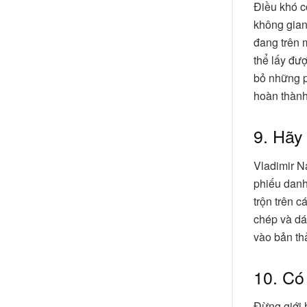
Điều khó c
không gian
đang trên m
thể lấy đượ
bỏ những p
hoàn thành
9. Hãy
Vladimir N
phiếu danh
trộn trên 
chép và dá
vào bản th
10. Có
Đừng giới 