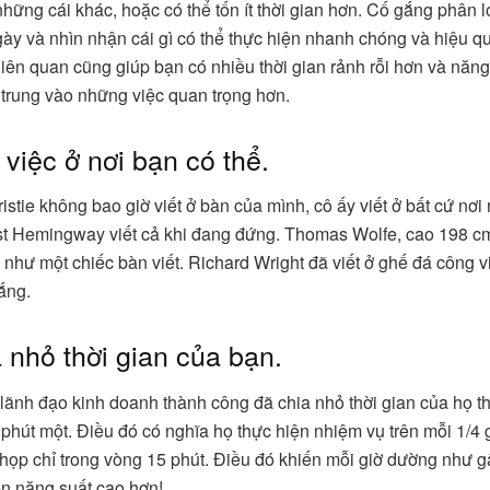
những cái khác, hoặc có thể tốn ít thời gian hơn. Cố gắng phân 
gày và nhìn nhận cái gì có thể thực hiện nhanh chóng và hiệu 
liên quan cũng giúp bạn có nhiều thời gian rảnh rỗi hơn và năn
 trung vào những việc quan trọng hơn.
 việc ở nơi bạn có thể.
stie không bao giờ viết ở bàn của mình, cô ấy viết ở bất cứ nơi
st Hemingway viết cả khi đang đứng. Thomas Wolfe, cao 198 c
 như một chiếc bàn viết. Richard Wright đã viết ở ghế đá công vi
ắng.
a nhỏ thời gian của bạn.
lãnh đạo kinh doanh thành công đã chia nhỏ thời gian của họ 
phút một. Điều đó có nghĩa họ thực hiện nhiệm vụ trên mỗi 1/4 g
họp chỉ trong vòng 15 phút. Điều đó khiến mỗi giờ dường như 
ến năng suất cao hơn!