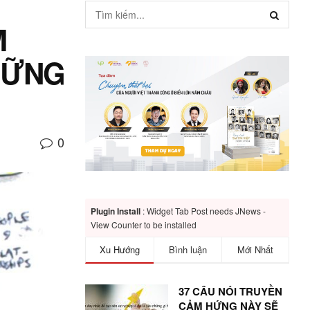
M
HỮNG
0
Plugin Install
: Widget Tab Post needs JNews -
View Counter to be installed
Xu Hướng
Bình luận
Mới Nhất
37 CÂU NÓI TRUYỀN
CẢM HỨNG NÀY SẼ