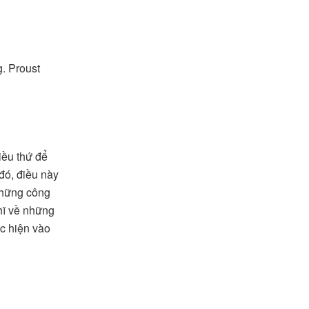
. Proust
iều thứ để
đó, điều này
những công
ghĩ về những
c hiện vào