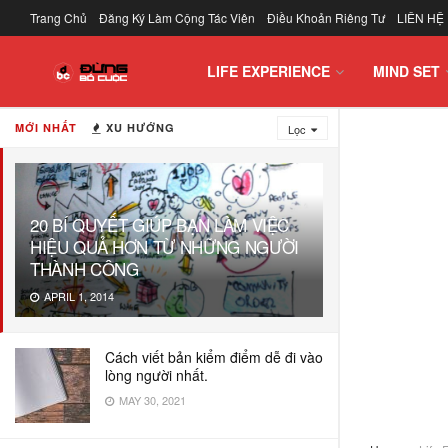
Trang Chủ
Đăng Ký Làm Cộng Tác Viên
Điều Khoản Riêng Tư
LIÊN HỆ
LIFE EXPERIENCE
MIND SET
MỚI NHẤT
XU HƯỚNG
Lọc
20 BÍ QUYẾT GIÚP BẠN LÀM VIỆC
HIỆU QUẢ HƠN TỪ NHỮNG NGƯỜI
THÀNH CÔNG
APRIL 1, 2014
Cách viết bản kiểm điểm dễ đi vào
lòng người nhất.
MAY 30, 2021