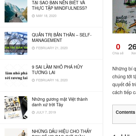
TẠI SAO BẠN NÊN BIẾT VÀ
THỰC TẬP MINDFULNESS?
MAY 18, 2020
QUẢN TRỊ BẢN THÂN – SELF-
MANAGEMENT
0
2
FEBRUARY 21, 2020
Chia sẻ
Xe
9 SAI LẦM NHỎ PHÁ HỦY
Những bí q
TƯƠNG LAI
chúng tới t
FEBRUARY 16, 2020
quyết để t
cách tiếp 
Những gương mặt Việt thành
danh xứ trời Tây
Contents
JULY 7, 2019
NHỮNG DẤU HIỆU CHO THẤY