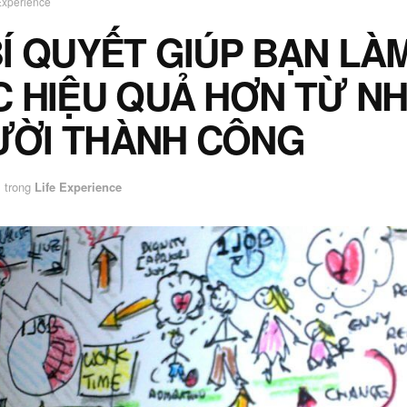
Experience
BÍ QUYẾT GIÚP BẠN LÀ
C HIỆU QUẢ HƠN TỪ N
ỜI THÀNH CÔNG
trong
Life Experience