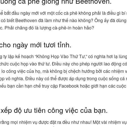
 uống cà phê giống như Beethoven.
ể bắt đầu ngày mới với một cốc cà phê không phải là điều gì bí 
có biết Beethoven đã làm như thế nào không? Ông ấy đã dùng 
c. Phải chăng đó là lượng cà-phê-in hoàn hảo?
cho ngày mới tươi tỉnh.
g ty lập kế hoạch “Không Họp Vào Thứ Tư,” có nghĩa hơi lạ lùng
 chức cuộc họp vào thứ tư. Điều này cho phép người lao động c
ể lo công việc của họ, mà không bị chệch hướng bởi các nhiệm 
ọp vô nghĩa. Điều này có thể được áp dụng trong cuộc sống cá
 nếu bạn cần hạn chế truy cập Facebook hoặc giới hạn các cuộc 
 xếp độ ưu tiên công việc của bạn.
rằng mọi nhiệm vụ được đặt ra đều như nhau! Một vài nhiệm v