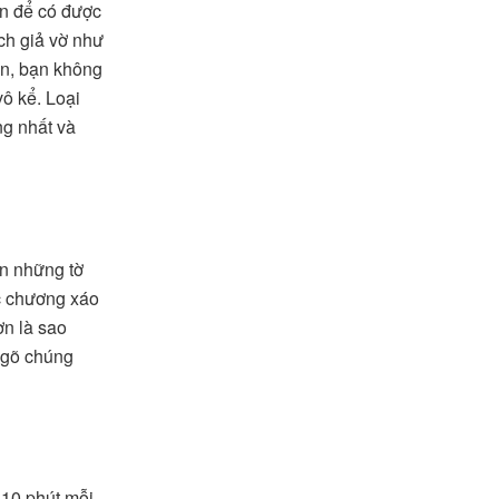
ạn để có được
ch giả vờ như
hạn, bạn không
vô kể. Loại
ng nhất và
ên những tờ
c chương xáo
ơn là sao
 gõ chúng
 10 phút mỗi