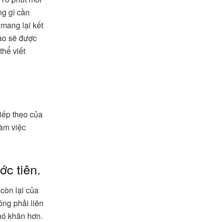
g gì cần
 mang lại kết
nào sẽ được
hể viết
iếp theo của
làm việc
ớc tiên.
còn lại của
ông phải liên
khó khăn hơn.