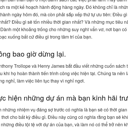
ch ra một kế hoạch hành động hàng ngày. Đó không chỉ là nhữn
thành ngày hôm đó, mà còn phải sắp xếp thứ tự ưu tiên: Điều gì
nhất? Điều gì sẽ tốn nhiều thời gian nhất? Và những mục tiêu 
 Dành một khoảng trống cho những suy nghĩ vẩn vơ, nơi bạn có t
ạc xuống bất cứ điều gì trong tâm trí của bạn.
ông bao giờ dừng lại.
thony Trollope và Henry James bắt đầu viết những cuốn sách t
 khi họ hoàn thành tiến trình công việc hiện tại. Chúng ta nên 
 nghỉ, làm việc liên tục thay vì nghỉ ngơi.
ực hiện những dự án mà bạn kinh hãi trư
 những nhiệm vụ đáng sợ trước có nghĩa là bạn sẽ có thời gian 
 thơi cho bất kỳ điều gì. Điều này cũng có nghĩa rằng bạn sẽ kh
 những điều tội tệ với dự án của bạn, và làm nó có thể trở nên 