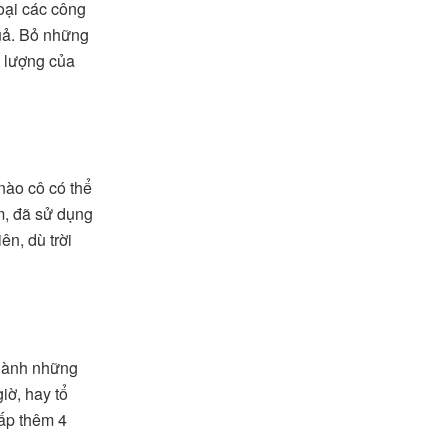
loại các công
quả. Bỏ những
g lượng của
 nào cô có thể
m, đã sử dụng
ên, dù trời
thành những
iờ, hay tổ
gấp thêm 4