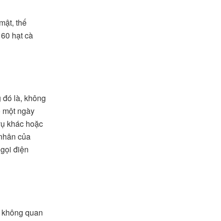
mật, thế
60 hạt cà
 đó là, không
ó một ngày
vụ khác hoặc
 nhân của
gọi điện
ụ không quan