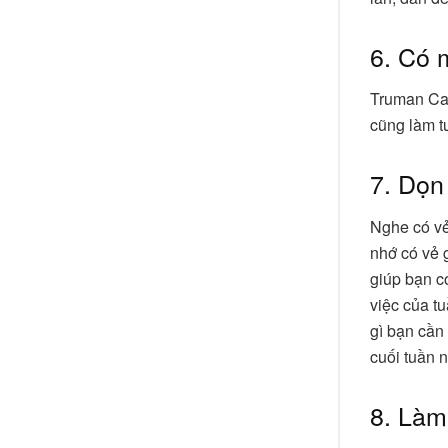
6. Có m
Truman Cap
cũng làm tư
7. Dọn
Nghe có vẻ
nhớ có vẻ 
giúp bạn c
việc của t
gì bạn cần
cuối tuần n
8. Làm