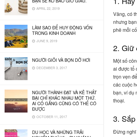
1. Hãy
BẠN SẼ KO BAO GIỜ GIÀU.
APRIL 22, 2019
Vâng, có th
nhưng bạn 
LÀM SAO ĐỂ HUY ĐỘNG VỐN
phê mỗi cố
TRONG KINH DOANH
JUNE 9, 2019
2. Giữ 
NGƯỜI GIỎI VÀ BỌN DỞ HƠI
Một số côn
DECEMBER 3, 2017
ai được tổ
trọn vẹn đ
các cuộc h
bạn, ví dụ
NGƯỜI THÀNH ĐẠT VÀ KẺ THẤT
BẠI CHỈ KHÁC NHAU MỘT THỨ.
thoại.
AI CỐ GẮNG CŨNG CÓ THỂ CÓ
ĐƯỢC
3. Sắp
OCTOBER 11, 2017
Đừng nghĩ 
DU HỌC VÀ NHỮNG TRẢI