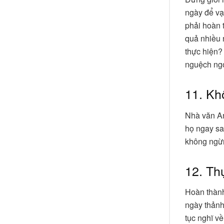
ngày để vạ
phải hoàn 
quả nhiều 
thực hiện?
nguệch ngo
11. Kh
Nhà văn An
họ ngay sau
không ngừng
12. Th
Hoàn thành
ngày thảnh
tục nghĩ về