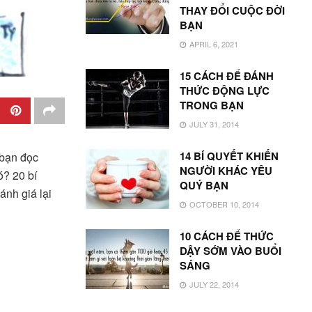
THAY ĐỔI CUỘC ĐỜI
BẠN
APRIL 6, 2021
15 CÁCH ĐỂ ĐÁNH
THỨC ĐỘNG LỰC
TRONG BẠN
JULY 31, 2014
14 BÍ QUYẾT KHIẾN
 bạn đọc
NGƯỜI KHÁC YÊU
ó? 20 bí
QUÝ BẠN
ánh giá lại
OCTOBER 10, 2014
10 CÁCH ĐỂ THỨC
DẬY SỚM VÀO BUỔI
SÁNG
JULY 22, 2014