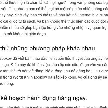
ó thể thực hiện là chặn tất cả mọi người trong văn phòng của b
 yên tĩnh, nhưng bạn có thể loại bỏ một số phiền nhiễu bằng cá
áy bay. Nhờ vậy, bạn có thể ra vẻ như kết nối internet bị giới 
c cái gì đó từ tủ sách, và bạn không thể thực hiện các cuộc gọi 
hiền nhiễu sẽ giúp bạn tập trung vào những nhiệm vụ quan trọ
 nó mà không bị gián đoạn.
 thử những phương pháp khác nhau.
abokov đã viết bản thảo đầu tiên cuốn tiểu thuyết của ông ấy tr
 mục. Điều này đã khiến việc sắp xếp các câu, đoạn văn và cá
các tấm thẻ trở nên dễ dàng. Nó dường như dễ dàng hơn, thú vị h
n trong Word! Khi Nabokow đã sắp xếp xong, vợ của ông ấy sẽ
ảo riêng.
 kế hoạch hành động hàng ngày.
hạn bản thân bạn ở một danh sách các việc phải làm! Hãy dành