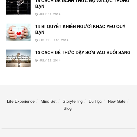
15 CÁCH ĐỂ ĐÁNH THỨC ĐỘNG LỰC TRONG
BẠN
JULY 31, 2014
14 BÍ QUYẾT KHIẾN NGƯỜI KHÁC YÊU QUÝ
BẠN
OCTOBER 10, 2014
10 CÁCH ĐỂ THỨC DẬY SỚM VÀO BUỔI SÁNG
JULY 22, 2014
Life Experience
Mind Set
Storytelling
Du Học
New Gate
Blog