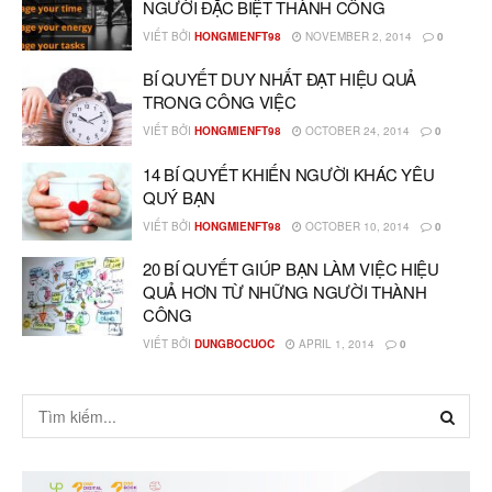
NGƯỜI ĐẶC BIỆT THÀNH CÔNG
VIẾT BỞI
HONGMIENFT98
NOVEMBER 2, 2014
0
BÍ QUYẾT DUY NHẤT ĐẠT HIỆU QUẢ
TRONG CÔNG VIỆC
VIẾT BỞI
HONGMIENFT98
OCTOBER 24, 2014
0
14 BÍ QUYẾT KHIẾN NGƯỜI KHÁC YÊU
QUÝ BẠN
VIẾT BỞI
HONGMIENFT98
OCTOBER 10, 2014
0
20 BÍ QUYẾT GIÚP BẠN LÀM VIỆC HIỆU
QUẢ HƠN TỪ NHỮNG NGƯỜI THÀNH
CÔNG
VIẾT BỞI
DUNGBOCUOC
APRIL 1, 2014
0