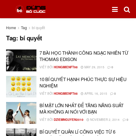
Home
Tag
bí quyết
Tag:
bí quyết
7 BÀI HỌC THÀNH CÔNG NGẠC NHIÊN TỪ
THOMAS EDISON
VIẾT BỞI
HONGMIENFT98
MAY 29, 2015
0
10 BÍ QUYẾT HẠNH PHÚC THỰC SỰ HIỆU
NGHIỆM
VIẾT BỞI
HONGMIENFT98
APRIL 16, 2015
0
BÍ MẬT LỚN NHẤT ĐỂ TĂNG NĂNG SUẤT
MÀ KHÔNG AI NÓI VỚI BẠN
VIẾT BỞI
DZIEMNGUYEN2010
NOVEMBER 2, 2014
0
BÍ QUYẾT QUẢN LÍ CÔNG VIỆC TỪ 6