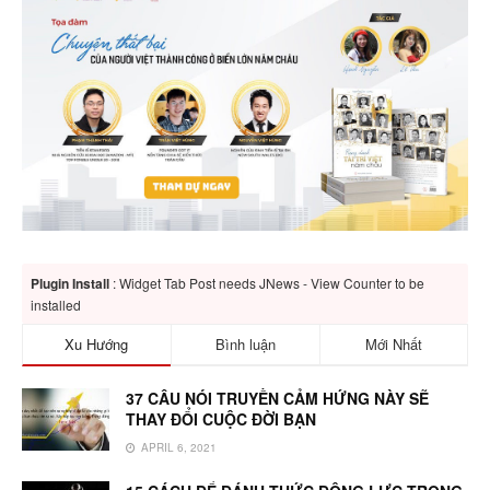
Plugin Install
: Widget Tab Post needs JNews - View Counter to be
installed
Xu Hướng
Bình luận
Mới Nhất
37 CÂU NÓI TRUYỀN CẢM HỨNG NÀY SẼ
THAY ĐỔI CUỘC ĐỜI BẠN
APRIL 6, 2021