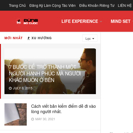
Trang Chủ
Đăng Ký Làm Cộng Tác Viên
Điều Khoản Riêng Tư
LIÊN HỆ
LIFE EXPERIENCE
MIND SET
MỚI NHẤT
XU HƯỚNG
Lọc
7 BƯỚC ĐỂ TRỞ THÀNH MỘT
NGƯỜI HẠNH PHÚC MÀ NGƯỜI
KHÁC MUỐN Ở BÊN
JULY 3, 2015
Cách viết bản kiểm điểm dễ đi vào
lòng người nhất.
MAY 30, 2021