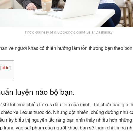
Photo courtesy of ©iStockphoto.com/RuslanDashinsky
nàn về người khác có thiên hướng làm tổn thương bạn theo bốn 
[
hide
]
huấn luyện não bộ bạn.
ớ khi tôi mua chiếc Lexus đầu tiên của mình. Tôi chưa bao giờ t
chiếc xe Lexus trước đó. Nhưng đột nhiên, chúng dường như c
iều này biểu thị nguyên tắc rằng bạn nhìn thấy nhiều hơn những 
p trung vào sai phạm của người khác, bạn sẽ thậm chí tìm ra nh