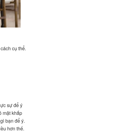
cách cụ thể.
hực sự để ý
ó mặt khắp
gì bạn để ý.
iều hơn thế.