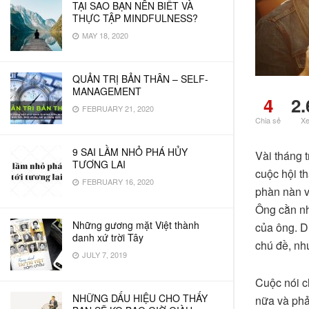
TẠI SAO BẠN NÊN BIẾT VÀ
THỰC TẬP MINDFULNESS?
MAY 18, 2020
QUẢN TRỊ BẢN THÂN – SELF-
MANAGEMENT
4
2.
FEBRUARY 21, 2020
Chia sẻ
X
9 SAI LẦM NHỎ PHÁ HỦY
Vài tháng t
TƯƠNG LAI
cuộc hội t
FEBRUARY 16, 2020
phàn nàn v
Ông cằn nh
Những gương mặt Việt thành
của ông. D
danh xứ trời Tây
chú đề, nh
JULY 7, 2019
Cuộc nói c
NHỮNG DẤU HIỆU CHO THẤY
nữa và phải