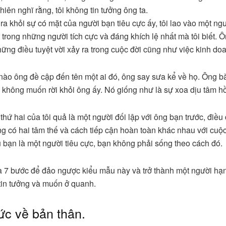
nhiên nghĩ rằng, tôi không tin tưởng ông ta.
 ra khỏi sự có mặt của người bạn tiêu cực ấy, tôi lao vào một n
 trong những người tích cực và đáng khích lệ nhất mà tôi biết. Ô
những điều tuyệt vời xảy ra trong cuộc đời cũng như việc kinh do
 nào ông đề cập đến tên một ai đó, ông say sưa kể về họ. Ông bà
i không muốn rời khỏi ông ấy. Nó giống như là sự xoa dịu tâm hồ
hứ hai của tôi quả là một người đối lập với ông bạn trước, điều 
ng có hai tâm thế và cách tiếp cận hoàn toàn khác nhau với cuộc
u bạn là một người tiêu cực, bạn không phải sống theo cách đó.
à 7 bước để đảo ngược kiểu mẫu này và trở thành một người h
tin tưởng và muốn ở quanh.
hức về bản thân.