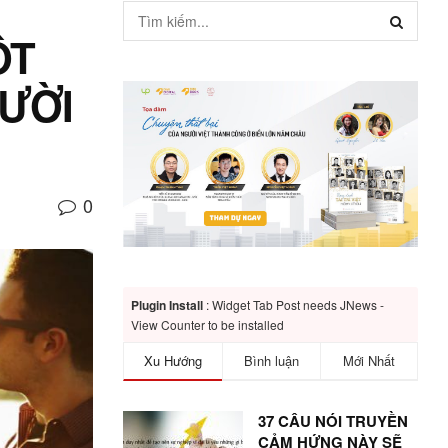
ỘT
ƯỜI
0
Plugin Install
: Widget Tab Post needs JNews -
View Counter to be installed
Xu Hướng
Bình luận
Mới Nhất
37 CÂU NÓI TRUYỀN
CẢM HỨNG NÀY SẼ