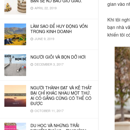
BẠN SẼ KO BAO GIỜ GIÀU.
gian vào n
APRIL 22, 2019
Khi tôi ngh
LÀM SAO ĐỂ HUY ĐỘNG VỐN
bạn nhà vă
TRONG KINH DOANH
khiến tôi 
JUNE 9, 2019
NGƯỜI GIỎI VÀ BỌN DỞ HƠI
DECEMBER 3, 2017
NGƯỜI THÀNH ĐẠT VÀ KẺ THẤT
BẠI CHỈ KHÁC NHAU MỘT THỨ.
AI CỐ GẮNG CŨNG CÓ THỂ CÓ
ĐƯỢC
OCTOBER 11, 2017
DU HỌC VÀ NHỮNG TRẢI