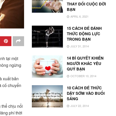
THAY ĐỔI CUỘC ĐỜI
BẠN
APRIL 6, 2021
15 CÁCH ĐỂ ĐÁNH
THỨC ĐỘNG LỰC
TRONG BẠN
JULY 31, 2014
14 BÍ QUYẾT KHIẾN
ành tại một
NGƯỜI KHÁC YÊU
 không ngừng
QUÝ BẠN
OCTOBER 10, 2014
à xuất bản
ã cố chuyển
10 CÁCH ĐỂ THỨC
DẬY SỚM VÀO BUỔI
SÁNG
 thể chịu nổi
JULY 22, 2014
lãng phí thời