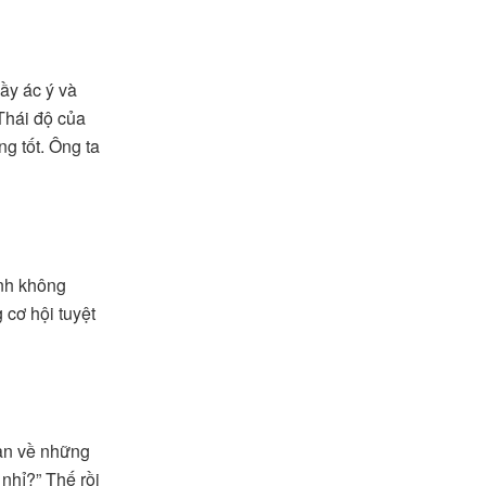
ầy ác ý và
Thái độ của
ng tốt. Ông ta
ạnh không
 cơ hội tuyệt
nàn về những
 nhỉ?” Thế rồi