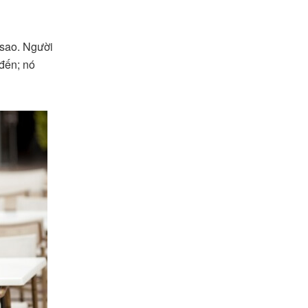
 sao. Người
đến; nó