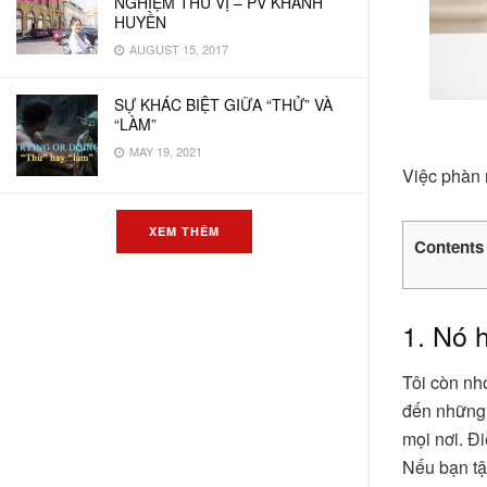
NGHIỆM THÚ VỊ – PV KHÁNH
HUYỀN
AUGUST 15, 2017
SỰ KHÁC BIỆT GIỮA “THỬ” VÀ
“LÀM”
MAY 19, 2021
Việc phàn 
XEM THÊM
Contents
1. Nó 
Tôi còn nh
đến những 
mọi nơi. Đ
Nếu bạn tậ