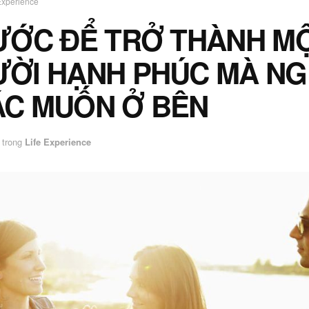
Experience
ƯỚC ĐỂ TRỞ THÀNH M
ỜI HẠNH PHÚC MÀ NG
C MUỐN Ở BÊN
trong
Life Experience