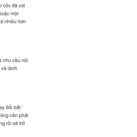
i cốc đã vơi
hoặc một
iá nhiều hơn
à nhu cầu nối
 và lành
ay đổi bắt
hông cần phải
g rồi sẽ trở