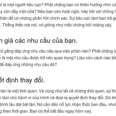
i là một người tiêu cực? Phải chăng bạn có thiên hướng nhìn cá
y còn đầy một nửa? Nếu bạn còn hoài nghi, hãy hỏi vợ/ chồng 
thân để có những phản hồi chính xác. Sự tiêu cực làm bạn trả g
ĩ. Thẳng thắn mà nói, nó giống như mắc chứng hôi miệng vậy.
h giá các nhu cầu của bạn.
ố gắng đáp ứng nhu cầu nào qua việc phàn nàn? Phải chăng l
ể là một nhu cầu được trở nên quan trọng? Liệu còn cách nào tốt
để đáp ứng những nhu cầu đó?
t định thay đổi.
nàn là một thói quen. Và cũng như tất cả những thói quen, sự th
n làm chủ hành vi của mình và đưa ra quyết định thay đổi. Đó k
trình lâu dài bất tận. Nó cần đến nỗ lực nhận thức ban đầu, nhưn
g theo thời gian. Bạn có thể bắt đầu ngay hôm nay.