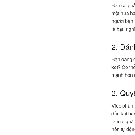
Bạn có phả
một nửa ha
người bạn 
là bạn ngh
2. Đán
Bạn đang c
kết? Có th
mạnh hơn 
3. Quyế
Việc phàn 
đầu khi bạ
là một quá 
nên tự độn