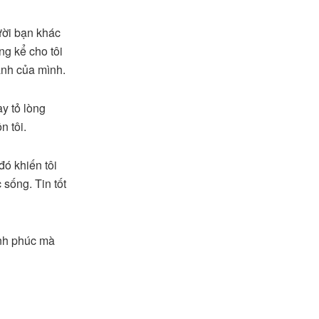
gười bạn khác
ng kể cho tôi
anh của mình.
y tỏ lòng
n tôi.
đó khiến tôi
 sống. Tin tốt
ạnh phúc mà