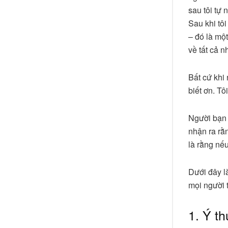
sau tôi tự 
Sau khi tôi
– đó là một
về tất cả 
Bất cứ khi
biết ơn. Tô
Người bạn t
nhận ra rằ
là rằng nế
Dưới đây l
mọi người 
1. Ý t