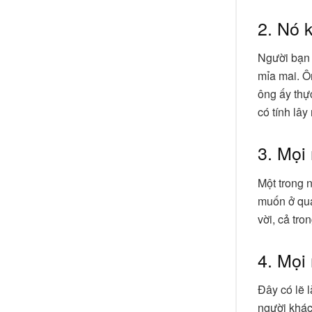
2. Nó 
Người bạn 
mỉa mai. Ô
ông ấy thực
có tính lây
3. Mọi
Một trong 
muốn ở qua
vời, cả tr
4. Mọi
Đây có lẽ 
người khác,