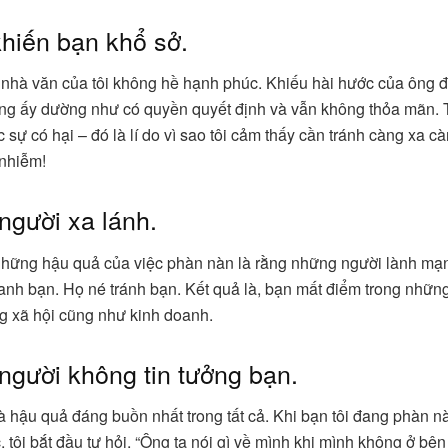
khiến bạn khổ sở.
nhà văn của tôi không hề hạnh phúc. Khiếu hài hước của ông đ
ng ấy dường như có quyền quyết định và vẫn không thỏa mãn. 
 sự có hại – đó là lí do vì sao tôi cảm thấy cần tránh càng xa cà
 nhiễm!
 người xa lánh.
những hậu quả của việc phàn nàn là rằng những người lành m
nh bạn. Họ né tránh bạn. Kết quả là, bạn mất điểm trong những
ong xã hội cũng như kinh doanh.
 người không tin tưởng bạn.
là hậu quả đáng buồn nhất trong tất cả. Khi bạn tôi đang phàn 
 tôi bắt đầu tự hỏi, “Ông ta nói gì về mình khi mình không ở bên