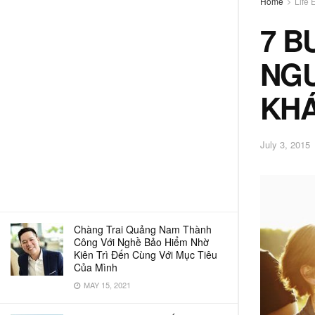
Home
Life 
7 B
NGƯ
KHÁ
July 3, 2015
Chàng Trai Quảng Nam Thành
Công Với Nghề Bảo Hiểm Nhờ
Kiên Trì Đến Cùng Với Mục Tiêu
Của Mình
MAY 15, 2021