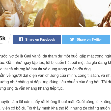
6k
Share on Facebook
Share on Twitter
em
rước, vợ tôi là Gail và tôi đã tham dự một buổi gặp mặt trong ng
hảo. Gần như ngay lập tức, tôi bị cuốn hút bởi một tác giả đang
ề tất cả những kẻ bất tài vô dụng trong cuộc đời ông.
ằn về người đại diện văn chương của mình, công ti sách, và nh
ường như chẳng ai đáp ứng đúng tiêu chuẩn của ông hết. Tôi đ
ưng ông ta vẫn khăng khăng tiếp tục.
huyện làm tôi cảm thấy rất không thoải mái. Cuối cùng tôi không
 viện cớ bỏ đi. Tôi thấy mình khá thô lỗ, nhưng tôi chẳng muốn 